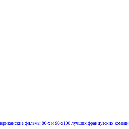
ериканские фильмы 80-х и 90-х
100 лучших французских комед