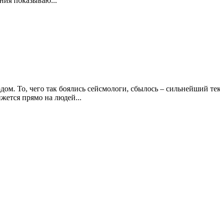
ния показываю...
дом. То, чего так боялись сейсмологи, сбылось – сильнейший т
жется прямо на людей...