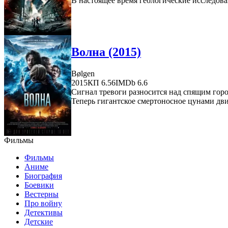
В настоящее время геологические исследова
Волна (2015)
Bølgen
2015
КП 6.56
IMDb 6.6
Сигнал тревоги разносится над спящим горо
Теперь гигантское смертоносное цунами дви
Фильмы
Фильмы
Аниме
Биография
Боевики
Вестерны
Про войну
Детективы
Детские