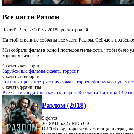
Все части Разлом
Частей: 2
Годы: 2015 - 2018
Просмотров: 30
На этой странице собраны все части Разлом. Сейчас в подборке
Мы собрали фильм в одной последовательности, чтобы было удо
хорошем качестве.
Скачать категории
Зарубежные фильмы скачать торрент
Скачать подборки
Фильмы про землетрясения скачать торрент
Фильмы о цунами с
Скачать франшизы
Все части Люди Икс скачать торрент
Все части Пятница 13-е ск
Разлом (2018)
Skjelvet
2018
КП 6.325
IMDb 6.2
В 1904 году норвежская столица пострадала 