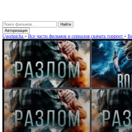
gorinicha
μ
Найти
Авторизация
Ugorinicha
»
Все части фильмов и сериалов скачать торрент
»
Вс