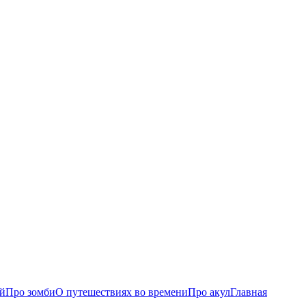
ий
Про зомби
О путешествиях во времени
Про акул
Главная