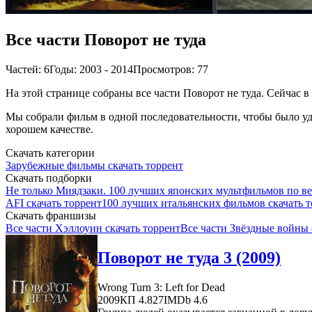
Все части Поворот не туда
Частей: 6
Годы: 2003 - 2014
Просмотров: 77
На этой странице собраны все части Поворот не туда. Сейчас в
Мы собрали фильм в одной последовательности, чтобы было удо
хорошем качестве.
Скачать категории
Зарубежные фильмы скачать торрент
Скачать подборки
Не только Миядзаки. 100 лучших японских мультфильмов по в
AFI скачать торрент
100 лучших итальянских фильмов скачать т
Скачать франшизы
Все части Хэллоуин скачать торрент
Все части Звёздные войны 
Поворот не туда 3 (2009)
Wrong Turn 3: Left for Dead
2009
КП 4.827
IMDb 4.6