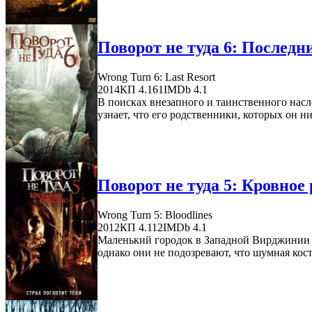
Поворот не туда 6: Последни
Wrong Turn 6: Last Resort
2014
КП 4.161
IMDb 4.1
В поисках внезапного и таинственного насл
узнает, что его родственники, которых он ник
Поворот не туда 5: Кровное 
Wrong Turn 5: Bloodlines
2012
КП 4.112
IMDb 4.1
Маленький городок в Западной Вирджинии п
однако они не подозревают, что шумная кос