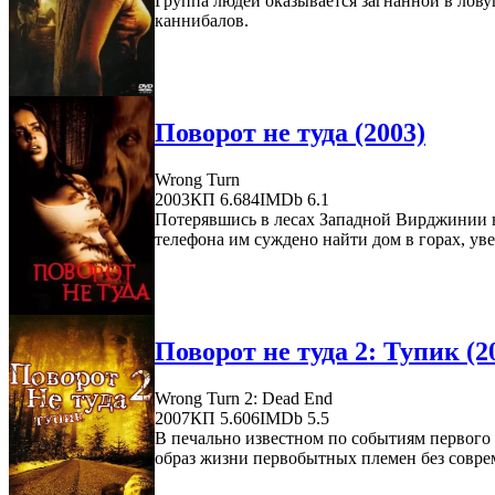
Группа людей оказывается загнанной в лов
каннибалов.
Поворот не туда (2003)
Wrong Turn
2003
КП 6.684
IMDb 6.1
Потерявшись в лесах Западной Вирджинии в 
телефона им суждено найти дом в горах, ув
Поворот не туда 2: Тупик (2
Wrong Turn 2: Dead End
2007
КП 5.606
IMDb 5.5
В печально известном по событиям первого 
образ жизни первобытных племен без совре