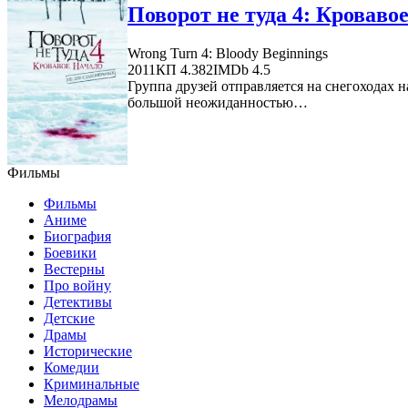
Поворот не туда 4: Кровавое
Wrong Turn 4: Bloody Beginnings
2011
КП 4.382
IMDb 4.5
Группа друзей отправляется на снегоходах н
большой неожиданностью…
Фильмы
Фильмы
Аниме
Биография
Боевики
Вестерны
Про войну
Детективы
Детские
Драмы
Исторические
Комедии
Криминальные
Мелодрамы