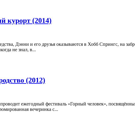
й курорт (2014)
едства, Дэнни и его друзья оказываются в Хобб Спрингс, на з
огда не знал, в...
родство (2012)
роводит ежегодный фестиваль «Горный человек», посвящённый 
тюмированная вечеринка с...