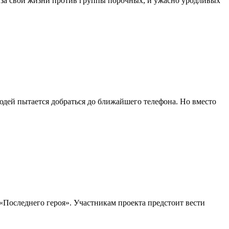
я за свои жизни против группы порочных, и ужасно уродливых
юдей пытается добраться до ближайшего телефона. Но вместо
 «Последнего героя». Участникам проекта предстоит вести