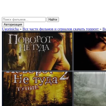
gorinicha
μ
Найти
Авторизация
Ugorinicha
»
Все части фильмов и сериалов скачать торрент
»
Вс