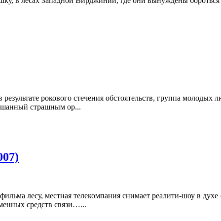
ушку, в лесах Западной Вирджинии, где они вынуждены боротьс
результате рокового стечения обстоятельств, группа молодых л
ешанный страшным ор...
007)
фильма лесу, местная телекомпания снимает реалити-шоу в духе
менных средств связи…...