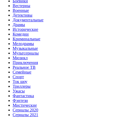
Боевики
Вестерны
Военные
Детективы
Документальные
Драмы
Исторические
Комедии
Криминальные
Мелодрамы
Музыкальные
Мультсериалы
Мюзикл
Приключения
Реальное ТВ
Семейные
Спорт
Ток шоу
Триллеры
Ужасы
Фантастика
Фэнтези
Мистические
Сериалы 2020
Сериалы 2021