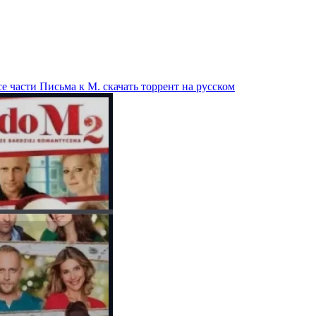
е части Письма к М. скачать торрент на русском