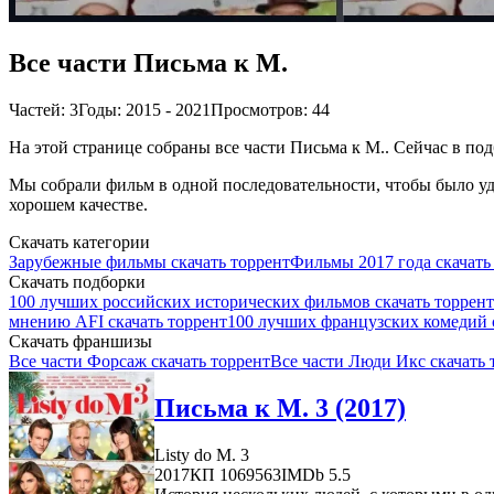
Все части Письма к М.
Частей: 3
Годы: 2015 - 2021
Просмотров: 44
На этой странице собраны все части Письма к М.. Сейчас в под
Мы собрали фильм в одной последовательности, чтобы было удо
хорошем качестве.
Скачать категории
Зарубежные фильмы скачать торрент
Фильмы 2017 года скачать
Скачать подборки
100 лучших российских исторических фильмов скачать торрент
мнению AFI скачать торрент
100 лучших французских комедий 
Скачать франшизы
Все части Форсаж скачать торрент
Все части Люди Икс скачать 
Письма к М. 3 (2017)
Listy do M. 3
2017
КП 1069563
IMDb 5.5