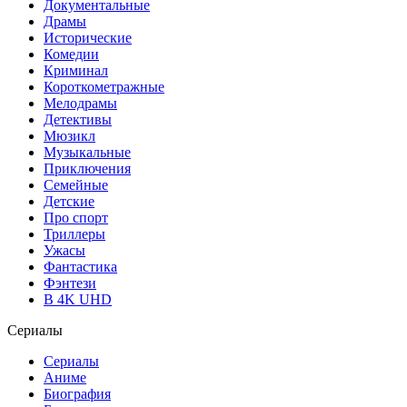
Документальные
Драмы
Исторические
Комедии
Криминал
Короткометражные
Мелодрамы
Детективы
Мюзикл
Музыкальные
Приключения
Семейные
Детские
Про спорт
Триллеры
Ужасы
Фантастика
Фэнтези
В 4K UHD
Сериалы
Сериалы
Аниме
Биография