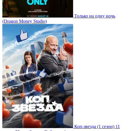
Только на одну ночь
(Dragon Money Studio)
Коп-звезда
(1 сезон)
11