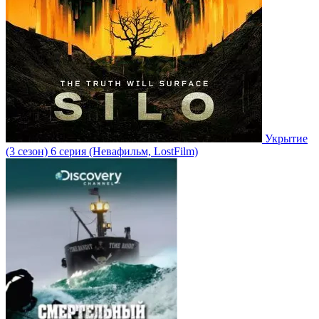
Укрытие
(3 сезон)
6 серия
(Невафильм, LostFilm)