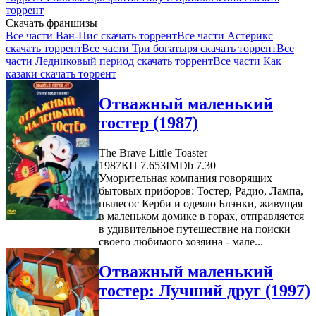
торрент
Скачать франшизы
Все части Ван-Пис скачать торрент
Все части Астерикс
скачать торрент
Все части Три богатыря скачать торрент
Все
части Ледниковый период скачать торрент
Все части Как
казаки скачать торрент
Отважный маленький
тостер (1987)
The Brave Little Toaster
1987
КП 7.653
IMDb 7.30
Уморительная компания говорящих
бытовых приборов: Тостер, Радио, Лампа,
пылесос Керби и одеяло Блэнки, живущая
в маленьком домике в горах, отправляется
в удивительное путешествие на поиски
своего любимого хозяина - мале...
Отважный маленький
тостер: Лучший друг (1997)