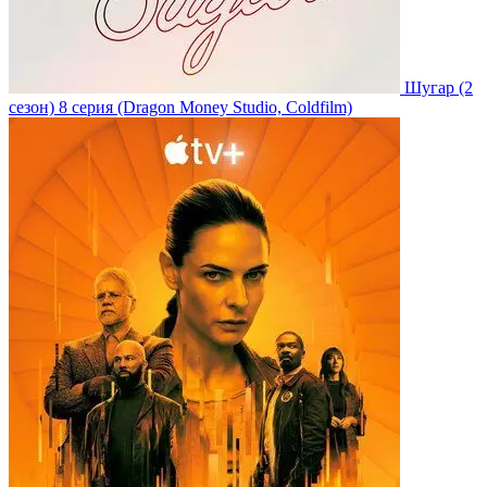
Шугар
(2
сезон)
8 серия
(Dragon Money Studio, Coldfilm)