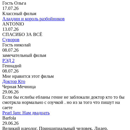
Гость Ольга
17.07.26
Классный фильм
Аладдин и король разбойников
ANTONIO
13.07.26
СПАСИБО ЗА ВСЁ
Суворов
Гость николай
08.07.26
замечательный фильм
РЭД 2
Геннадий
08.07.26
Мне нравится этот фильм
Доктор Кто
Черная Мечница
29.06.26
Если бы еслибы ебланы гение не заблокали доктор кто то бы
смотркла нормально с озучкой . но из за того что пишут на
саете
Pearl Jam: Нам двадцать
Barfola
29.06.26
Великий идеолог. Принципиальный человек. Лидер.