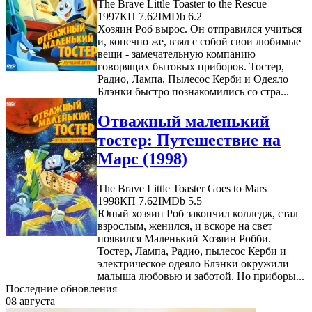
The Brave Little Toaster to the Rescue
1997
КП 7.62
IMDb 6.2
Хозяин Роб вырос. Он отправился учиться
и, конечно же, взял с собой свои любимые
вещи - замечательную компанию
говорящих бытовых приборов. Тостер,
Радио, Лампа, Пылесос Керби и Одеяло
Блэнки быстро познакомились со стра...
Отважный маленький
тостер: Путешествие на
Марс (1998)
The Brave Little Toaster Goes to Mars
1998
КП 7.62
IMDb 5.5
Юный хозяин Роб закончил колледж, стал
взрослым, женился, и вскоре на свет
появился Маленький Хозяин Робби.
Тостер, Лампа, Радио, пылесос Керби и
электрическое одеяло Блэнки окружили
малыша любовью и заботой. Но приборы...
Последние обновления
08 августа