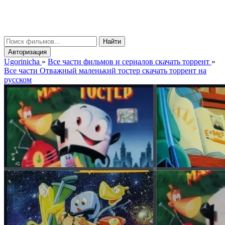
gorinicha
μ
Найти
Авторизация
Ugorinicha
»
Все части фильмов и сериалов скачать торрент
»
Все части Отважный маленький тостер скачать торрент на
русском