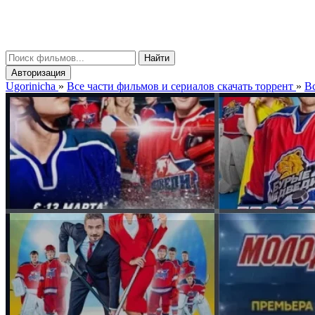
gorinicha
μ
Найти
Авторизация
Ugorinicha
»
Все части фильмов и сериалов скачать торрент
»
Вс