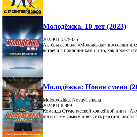
Молодёжка. 10 лет (2023)
2023
КП 5379335
Актёры сериала «Молодёжка» воссоединятся
встречи с поклонниками и то, как проект и
Молодёжка: Новая смена (2
Molodyozhka. Novaya smena
2024
КП 8.889
Команда Студенческой хоккейной лиги «Аку
лиги и тем самым повысить рейтинг институ