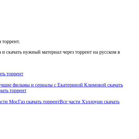
 торрент.
и скачать нужный материал через торрент на русском в
ть торрент
чшие фильмы и сериалы с Екатериной Климовой скачать
ать торрент
асти МосГаз скачать торрент
Все части Хэллоуин скачать