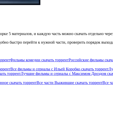
рке 5 материалов, и каждую часть можно скачать отдельно через
бно быстро перейти к нужной части, проверить порядок выхода 
оррент
Фильмы комедии скачать торрент
Российские фильмы скача
оррент
Все фильмы и сериалы с Ильей Коробко скачать торрент
Лу
ать торрент
Лучшие фильмы и сериалы с Максимом Дроздом скач
нное скачать торрент
Все части Выжившие скачать торрент
Все ч