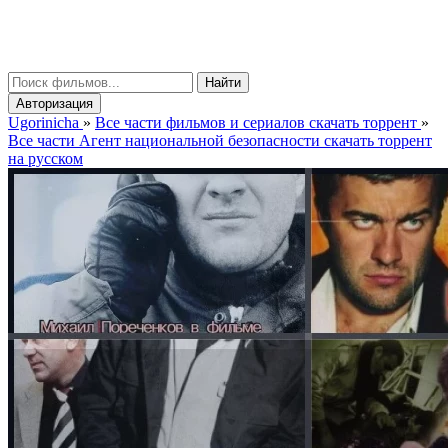
gorinicha
μ
Найти
Авторизация
Ugorinicha
»
Все части фильмов и сериалов скачать торрент
»
Все части Агент национальной безопасности скачать торрент
на русском