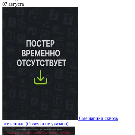
07 августа
Смешарики сквозь
вселенные
(Озвучка не указана)