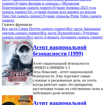
торрент
Лучшие фильмы и сериалы с Михаилом
Пореченковым скачать торрент
Лучшие боевики 2023 года
скачать торрент
101 лучший боевик всех времен по версии
Time Out скачать торрент
Лучшие сериалы Prime Video скачать
торрент
Скачать франшизы
Все части Гарри Поттер скачать торрент
Все части Завещание
доктора скачать торрент
Все части Полицейский с Рублёвки
скачать торрент
Все части Адвокатъ Ардашевъ скачать торрент
Агент национальной
безопасности (1999)
Агент национальной безопасности
1999
КП 6.399
IMDb 5.3
Леха Николаев - агент национальной
безопасности. Ему поручают самые
сложные и рискованные дела, он почти
всегда работает один, без прикрытия,
рассчитывая только на собственные силы и
небольшую долю везения.
Агент национальной