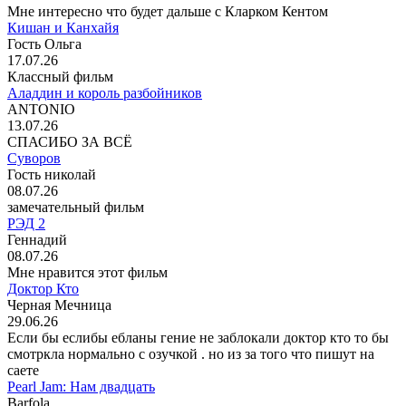
Мне интересно что будет дальше с Кларком Кентом
Кишан и Канхайя
Гость Ольга
17.07.26
Классный фильм
Аладдин и король разбойников
ANTONIO
13.07.26
СПАСИБО ЗА ВСЁ
Суворов
Гость николай
08.07.26
замечательный фильм
РЭД 2
Геннадий
08.07.26
Мне нравится этот фильм
Доктор Кто
Черная Мечница
29.06.26
Если бы еслибы ебланы гение не заблокали доктор кто то бы
смотркла нормально с озучкой . но из за того что пишут на
саете
Pearl Jam: Нам двадцать
Barfola