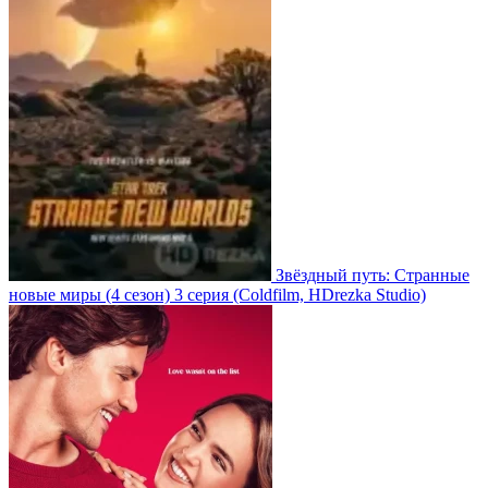
Звёздный путь: Странные
новые миры
(4 сезон)
3 серия
(Coldfilm, HDrezka Studio)