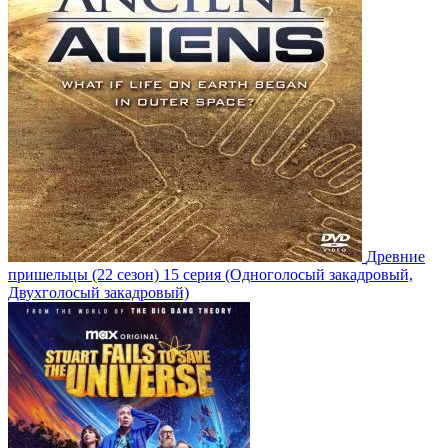
Древние
пришельцы
(22 сезон)
15 серия
(Одноголосый закадровый,
Двухголосый закадровый)