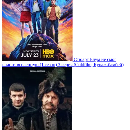
Стюарт Блум не смог
спасти вселенную
(1 сезон)
3 серия
(Coldfilm, Кураж-бамбей)