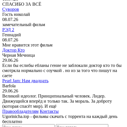
СПАСИБО ЗА ВСЁ
Суворов
Гость николай
08.07.26
замечательный фильм
РЭД 2
Геннадий
08.07.26
Мне нравится этот фильм
Доктор Кто
Черная Мечница
29.06.26
Если бы еслибы ебланы гение не заблокали доктор кто то бы
смотркла нормально с озучкой . но из за того что пишут на
саете
Pearl Jam: Нам двадцать
Barfola
29.06.26
Великий идеолог. Принципиальный человек. Лидер.
Движущийся вперёд и только так. За мораль. За доброту
(которая спасёт мир). И ещё
Правообладателям
Контакты
Ugorinicha.top - фильмы скачать с торрента на каждый день
бесплатно