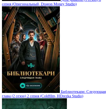
серия
(Оригинальный, Dragon Money Studio)
Библиотекари: Следующая
глава
(2 сезон)
2 серия
(Coldfilm, HDrezka Studio)