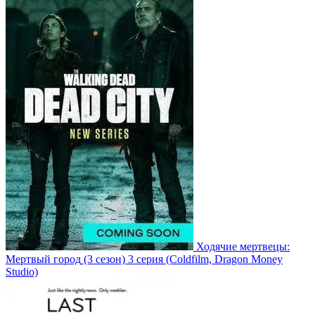
Ходячие мертвецы:
Мертвый город
(3 сезон)
3 серия
(Coldfilm, Dragon Money
Studio)