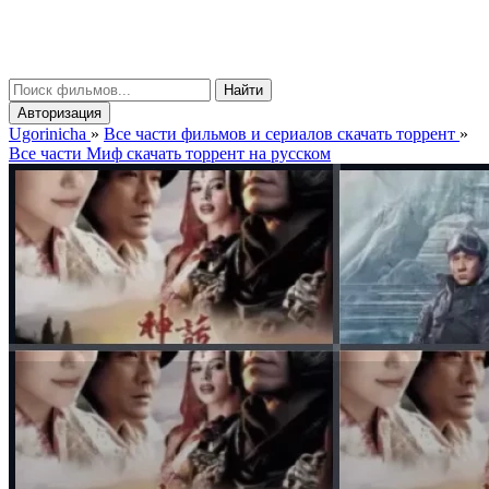
gorinicha
μ
Найти
Авторизация
Ugorinicha
»
Все части фильмов и сериалов скачать торрент
»
Все части Миф скачать торрент на русском