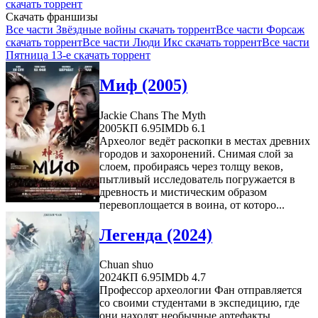
скачать торрент
Скачать франшизы
Все части Звёздные войны скачать торрент
Все части Форсаж
скачать торрент
Все части Люди Икс скачать торрент
Все части
Пятница 13-е скачать торрент
Миф (2005)
Jackie Chans The Myth
2005
КП 6.95
IMDb 6.1
Археолог ведёт раскопки в местах древних
городов и захоронений. Снимая слой за
слоем, пробираясь через толщу веков,
пытливый исследователь погружается в
древность и мистическим образом
перевоплощается в воина, от которо...
Легенда (2024)
Chuan shuo
2024
КП 6.95
IMDb 4.7
Профессор археологии Фан отправляется
со своими студентами в экспедицию, где
они находят необычные артефакты.