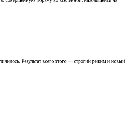
мую совершенную тюрьму во вселенной, находящейся на
еличилось. Результат всего этого — строгий режим и новый