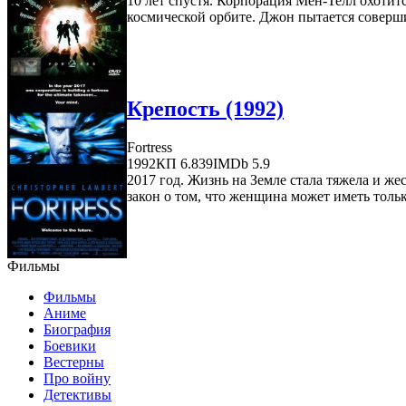
10 лет спустя. Корпорация Мен-Телл охоти
космической орбите. Джон пытается совершит
Крепость (1992)
Fortress
1992
КП 6.839
IMDb 5.9
2017 год. Жизнь на Земле стала тяжела и ж
закон о том, что женщина может иметь тольк
Фильмы
Фильмы
Аниме
Биография
Боевики
Вестерны
Про войну
Детективы