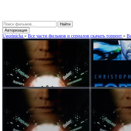
gorinicha
μ
Найти
Авторизация
Ugorinicha
»
Все части фильмов и сериалов скачать торрент
»
Вс