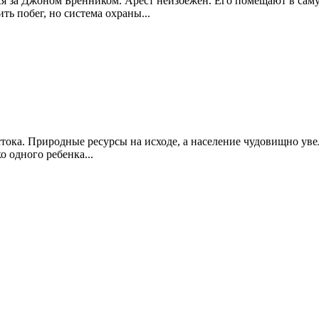
тся за Джоном Бренником. Арест неизбежен. Его помещают в са
ь побег, но система охраны...
естока. Природные ресурсы на исходе, а население чудовищно ув
о одного ребенка...