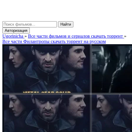
gorinicha
μ
Найти
Авторизация
Ugorinicha
»
Все части фильмов и сериалов скачать торрент
»
Все части Филантропы скачать торрент на русском