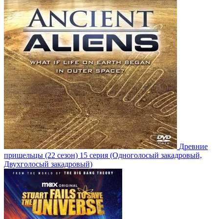
Древние
пришельцы
(22 сезон)
15 серия
(Одноголосый закадровый,
Двухголосый закадровый)