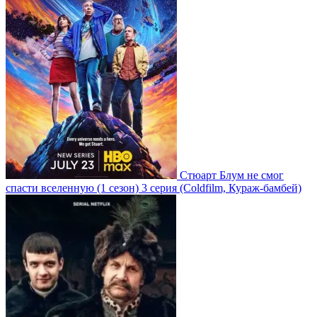
Стюарт Блум не смог
спасти вселенную
(1 сезон)
3 серия
(Coldfilm, Кураж-бамбей)