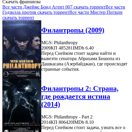
Скачать франшизы
Все части Джеймс Бонд Агент 007 скачать торрент
Все части
Годзилла против скачать торрент
Все части Мистер Питкин
скачать торрент
Филантропы (2009)
MGS: Philanthropy
2009
КП 485281
IMDb 6.40
Перед Снейком стоит задача найти и
вывезти сенатора Абрахама Бишопа из
Дашкасана (Азербайджан), где происходят
странные события.
Филантропы 2: Страна,
где рождается истина
(2014)
MGS: Philanthropy - Part 2
2014
КП 806420
IMDb 8.10
Перед Снейком стоит задача, узнать все о