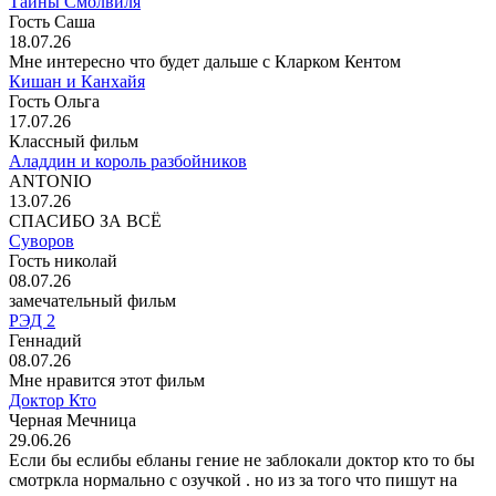
Тайны Смолвиля
Гость Саша
18.07.26
Мне интересно что будет дальше с Кларком Кентом
Кишан и Канхайя
Гость Ольга
17.07.26
Классный фильм
Аладдин и король разбойников
ANTONIO
13.07.26
СПАСИБО ЗА ВСЁ
Суворов
Гость николай
08.07.26
замечательный фильм
РЭД 2
Геннадий
08.07.26
Мне нравится этот фильм
Доктор Кто
Черная Мечница
29.06.26
Если бы еслибы ебланы гение не заблокали доктор кто то бы
смотркла нормально с озучкой . но из за того что пишут на