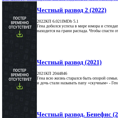
Честный развод 2 (2022)
2022
КП 6.021
IMDb 5.1
Гена добился успеха в мире юмора и стенда
находится на грани распада. Чтобы спасти о
Честный развод (2021)
2021
КП 2044846
Гена всю жизнь старался быть опорой семьи.
и дочь стали называть папу «скучным» - Гена 
Честный развод. Бенефис (2