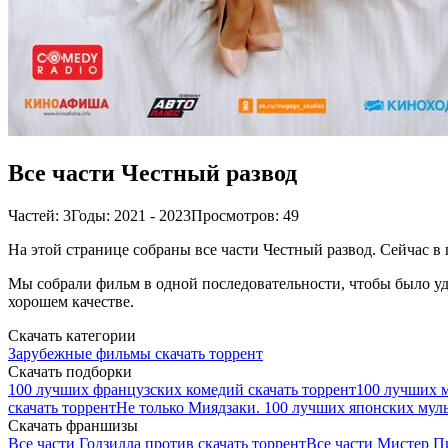
Все части Честный развод
Частей: 3
Годы: 2021 - 2023
Просмотров: 49
На этой странице собраны все части Честный развод. Сейчас в 
Мы собрали фильм в одной последовательности, чтобы было удо
хорошем качестве.
Скачать категории
Зарубежные фильмы скачать торрент
Скачать подборки
100 лучших французских комедий скачать торрент
100 лучших м
скачать торрент
Не только Миядзаки. 100 лучших японских мул
Скачать франшизы
Все части Годзилла против скачать торрент
Все части Мистер П