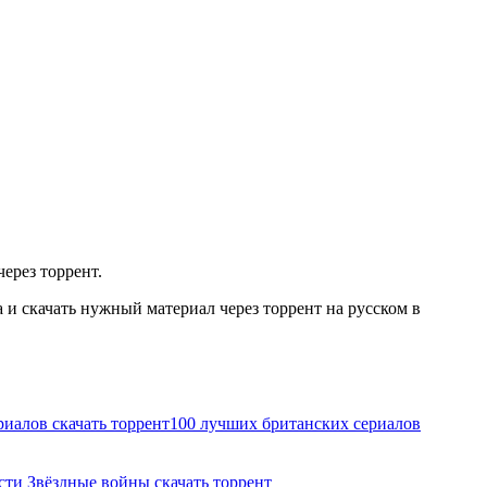
ерез торрент.
и скачать нужный материал через торрент на русском в
иалов скачать торрент
100 лучших британских сериалов
сти Звёздные войны скачать торрент