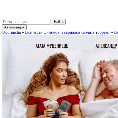
gorinicha
μ
Найти
Авторизация
Ugorinicha
»
Все части фильмов и сериалов скачать торрент
»
Вс