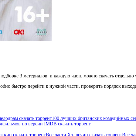
подборке 3 материалов, и каждую часть можно скачать отдельно ч
бно быстро перейти к нужной части, проверить порядок выхода 
елодрам скачать торрент
100 лучших британских комедийных сер
ьтфильмов по версии IMDB скачать торрент
иткин скачать торрент
Все части Хэллоуин скачать торрент
Все ча