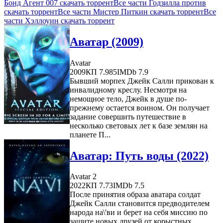
Бонд Агент 007 скачать торрент
Все части Годзилла против
скачать торрент
Все части Мистер Питкин скачать торрент
Все
части Хэллоуин скачать торрент
Аватар (2009)
Avatar
2009
КП 7.985
IMDb 7.9
Бывший морпех Джейк Салли прикован к
инвалидному креслу. Несмотря на
немощное тело, Джейк в душе по-
прежнему остается воином. Он получает
задание совершить путешествие в
несколько световых лет к базе землян на
планете П...
Аватар: Путь воды (2022)
Avatar 2
2022
КП 7.73
IMDb 7.5
После принятия образа аватара солдат
Джейк Салли становится предводителем
народа на\'ви и берет на себя миссию по
защите новых друзей от корыстных