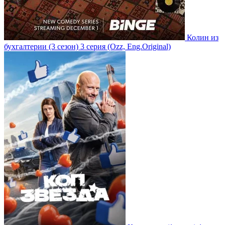
Колин из
бухгалтерии
(3 сезон)
3 серия
(Ozz, Eng.Original)