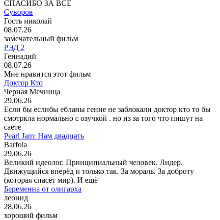
СПАСИБО ЗА ВСЁ
Суворов
Гость николай
08.07.26
замечательный фильм
РЭД 2
Геннадий
08.07.26
Мне нравится этот фильм
Доктор Кто
Черная Мечница
29.06.26
Если бы еслибы ебланы гение не заблокали доктор кто то бы
смотркла нормально с озучкой . но из за того что пишут на
саете
Pearl Jam: Нам двадцать
Barfola
29.06.26
Великий идеолог. Принципиальный человек. Лидер.
Движущийся вперёд и только так. За мораль. За доброту
(которая спасёт мир). И ещё
Беременна от олигарха
леонид
28.06.26
хороший фильм