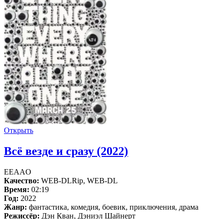
Открыть
Всё везде и сразу (2022)
EEAAO
Качество:
WEB-DLRip, WEB-DL
Время:
02:19
Год:
2022
Жанр:
фантастика, комедия, боевик, приключения, драма
Режиссёр:
Дэн Кван, Дэниэл Шайнерт