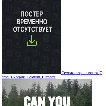
Темная сторона ринга
(7
сезон)
6 серия
(Coldfilm, Ultradox)