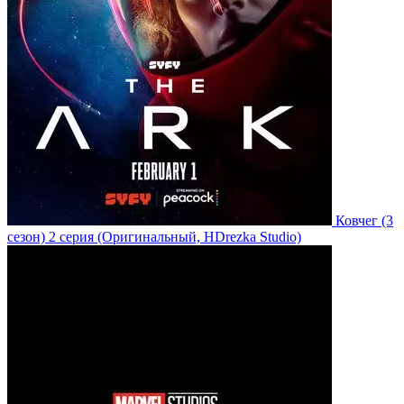
Ковчег
(3
сезон)
2 серия
(Оригинальный, HDrezka Studio)