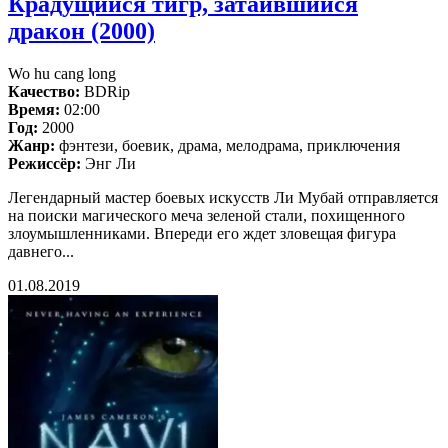
Крадущийся тигр, затаившийся
дракон (2000)
Wo hu cang long
Качество:
BDRip
Время:
02:00
Год:
2000
Жанр:
фэнтези, боевик, драма, мелодрама, приключения
Режиссёр:
Энг Ли
Легендарный мастер боевых искусств Ли Мубай отправляется
на поиски магического меча зеленой стали, похищенного
злоумышленниками. Впереди его ждет зловещая фигура
давнего...
01.08.2019