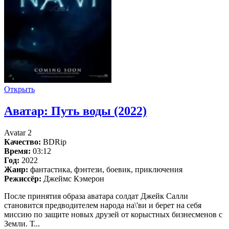
Открыть
Аватар: Путь воды (2022)
Avatar 2
Качество:
BDRip
Время:
03:12
Год:
2022
Жанр:
фантастика, фэнтези, боевик, приключения
Режиссёр:
Джеймс Кэмерон
После принятия образа аватара солдат Джейк Салли
становится предводителем народа на\'ви и берет на себя
миссию по защите новых друзей от корыстных бизнесменов с
Земли. Т...