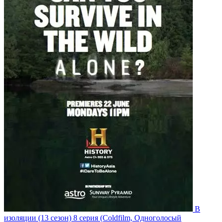
В
изоляции
(13 сезон)
8 серия
(Coldfilm, Одноголосый