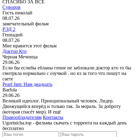
СПАСИБО ЗА ВСЁ
Суворов
Гость николай
08.07.26
замечательный фильм
РЭД 2
Геннадий
08.07.26
Мне нравится этот фильм
Доктор Кто
Черная Мечница
29.06.26
Если бы еслибы ебланы гение не заблокали доктор кто то бы
смотркла нормально с озучкой . но из за того что пишут на
саете
Pearl Jam: Нам двадцать
Barfola
29.06.26
Великий идеолог. Принципиальный человек. Лидер.
Движущийся вперёд и только так. За мораль. За доброту
(которая спасёт мир). И ещё
Правообладателям
Контакты
Ugorinicha.top - фильмы скачать с торрента на каждый день
бесплатно