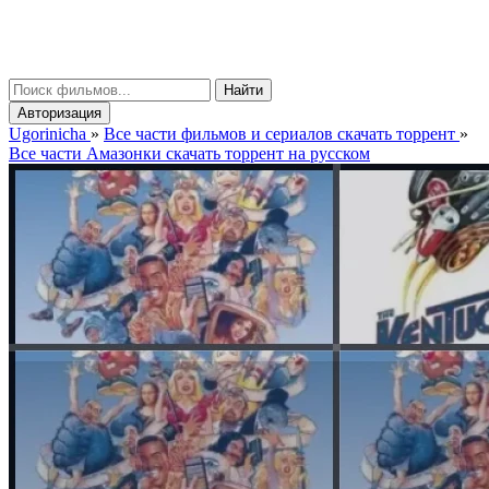
gorinicha
μ
Найти
Авторизация
Ugorinicha
»
Все части фильмов и сериалов скачать торрент
»
Все части Амазонки скачать торрент на русском