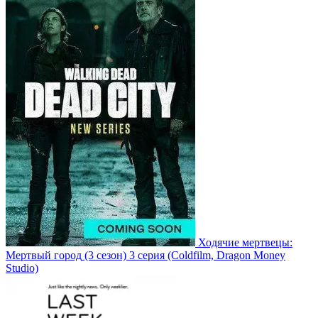
Ходячие мертвецы:
Мертвый город
(3 сезон)
3 серия
(Coldfilm, Dragon Money
Studio)