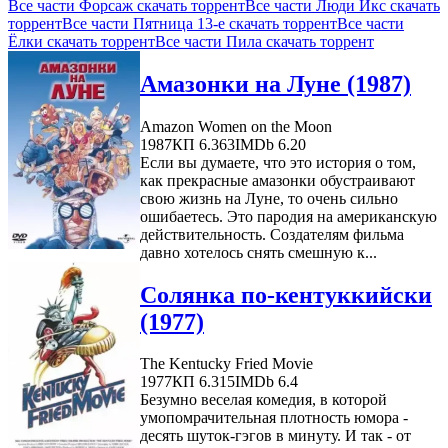
Все части Форсаж скачать торрент
Все части Люди Икс скачать
торрент
Все части Пятница 13-е скачать торрент
Все части
Ёлки скачать торрент
Все части Пила скачать торрент
Амазонки на Луне (1987)
Amazon Women on the Moon
1987
КП 6.363
IMDb 6.20
Если вы думаете, что это история о том,
как прекрасные амазонки обустраивают
свою жизнь на Луне, то очень сильно
ошибаетесь. Это пародия на американскую
действительность. Создателям фильма
давно хотелось снять смешную к...
Солянка по-кентуккийски
(1977)
The Kentucky Fried Movie
1977
КП 6.315
IMDb 6.4
Безумно веселая комедия, в которой
умопомрачительная плотность юмора -
десять шуток-гэгов в минуту. И так - от