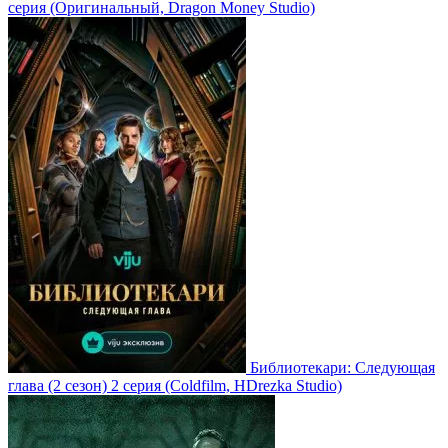
серия
(Оригинальный, Dragon Money Studio)
Библиотекари: Следующая
глава
(2 сезон)
2 серия
(Coldfilm, HDrezka Studio)