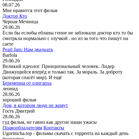
08.07.26
Мне нравится этот фильм
Доктор Кто
Черная Мечница
29.06.26
Если бы еслибы ебланы гение не заблокали доктор кто то бы
смотркла нормально с озучкой . но из за того что пишут на
саете
Pearl Jam: Нам двадцать
Barfola
29.06.26
Великий идеолог. Принципиальный человек. Лидер.
Движущийся вперёд и только так. За мораль. За доброту
(которая спасёт мир). И ещё
Беременна от олигарха
леонид
28.06.26
хороший фильм
Дом, в котором люди не живут
Гость Дмитрий
28.06.26
гуд фильм, не гавно как другие наши ужасы
Правообладателям
Контакты
Ugorinicha.top - фильмы скачать с торрента на каждый день
бесплатно