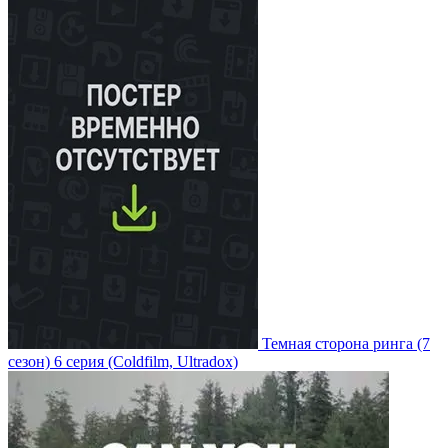
Темная сторона ринга
(7
сезон)
6 серия
(Coldfilm, Ultradox)