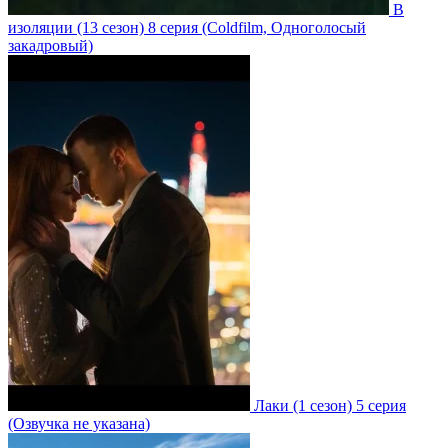
В
изоляции
(13 сезон)
8 серия
(Coldfilm, Одноголосый
закадровый)
Лаки
(1 сезон)
5 серия
(Озвучка не указана)