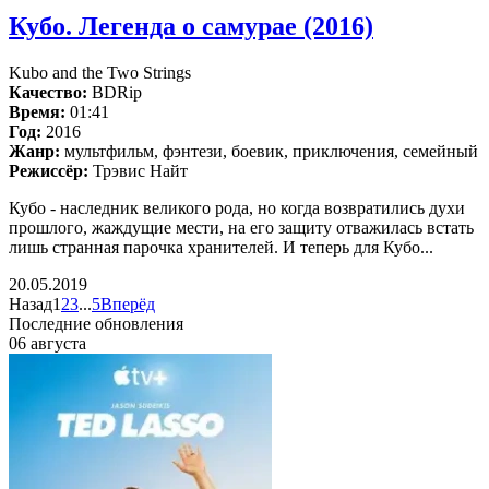
Кубо. Легенда о самурае (2016)
Kubo and the Two Strings
Качество:
BDRip
Время:
01:41
Год:
2016
Жанр:
мультфильм, фэнтези, боевик, приключения, семейный
Режиссёр:
Трэвис Найт
Кубо - наследник великого рода, но когда возвратились духи
прошлого, жаждущие мести, на его защиту отважилась встать
лишь странная парочка хранителей. И теперь для Кубо...
20.05.2019
Назад
1
2
3
...
5
Вперёд
Последние обновления
06 августа