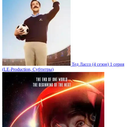
Тед Лассо
(4 сезон)
1 серия
(LE-Production, Субтитры)