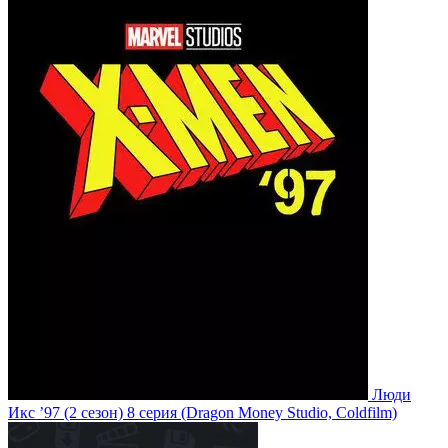
Люди
Икс ’97
(2 сезон)
8 серия
(Dragon Money Studio, Coldfilm)