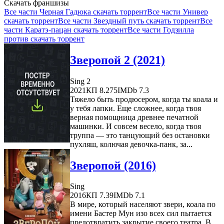
Скачать франшизы
Все части Черная Гадюка скачать торрент
Все части Универ
скачать торрент
Все части Звездный путь скачать торрент
Все
части Каратэ-пацан скачать торрент
Все части Годзилла
против скачать торрент
Зверопой 2 (2021)
Sing 2
2021
КП 8.275
IMDb 7.3
Тяжело быть продюсером, когда ты коала и
у тебя лапки. Еще сложнее, когда твоя
верная помощница древнее печатной
машинки. И совсем весело, когда твоя
труппа — это танцующий без остановки
пухляш, колючая девочка-панк, за...
Зверопой (2016)
Sing
2016
КП 7.39
IMDb 7.1
В мире, который населяют звери, коала по
имени Бастер Мун изо всех сил пытается
предотвратить закрытие своего театра. В