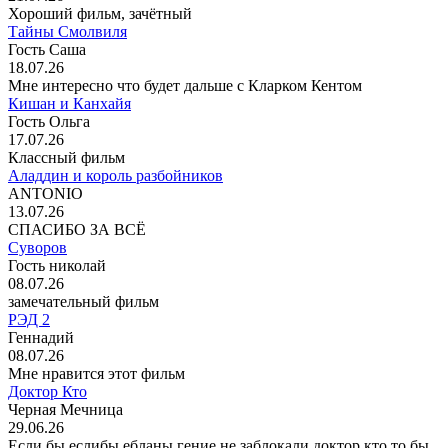
Хороший фильм, зачётный
Тайны Смолвиля
Гость Саша
18.07.26
Мне интересно что будет дальше с Кларком Кентом
Кишан и Канхайя
Гость Ольга
17.07.26
Классный фильм
Аладдин и король разбойников
ANTONIO
13.07.26
СПАСИБО ЗА ВСЁ
Суворов
Гость николай
08.07.26
замечательный фильм
РЭД 2
Геннадий
08.07.26
Мне нравится этот фильм
Доктор Кто
Черная Мечница
29.06.26
Если бы еслибы ебланы гение не заблокали доктор кто то бы