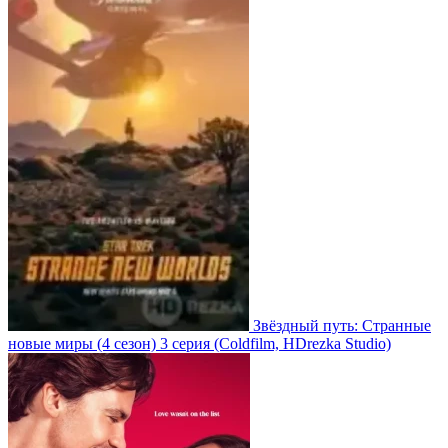
Звёздный путь: Странные
новые миры
(4 сезон)
3 серия
(Coldfilm, HDrezka Studio)