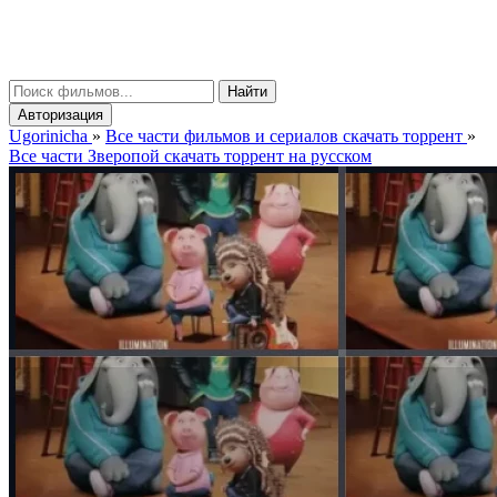
gorinicha
μ
Найти
Авторизация
Ugorinicha
»
Все части фильмов и сериалов скачать торрент
»
Все части Зверопой скачать торрент на русском