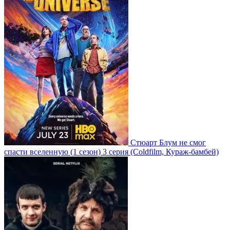
Стюарт Блум не смог
спасти вселенную
(1 сезон)
3 серия
(Coldfilm, Кураж-бамбей)