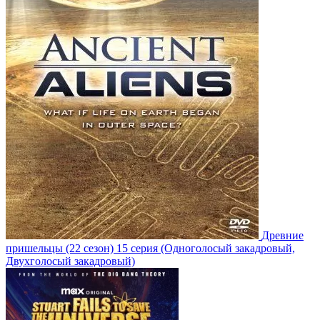
Древние
пришельцы
(22 сезон)
15 серия
(Одноголосый закадровый,
Двухголосый закадровый)