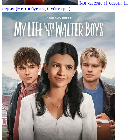
Коп-звезда
(1 сезон)
11
серия
(Не требуется, Субтитры)