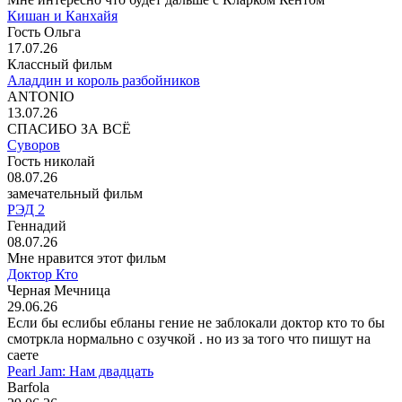
Кишан и Канхайя
Гость Ольга
17.07.26
Классный фильм
Аладдин и король разбойников
ANTONIO
13.07.26
СПАСИБО ЗА ВСЁ
Суворов
Гость николай
08.07.26
замечательный фильм
РЭД 2
Геннадий
08.07.26
Мне нравится этот фильм
Доктор Кто
Черная Мечница
29.06.26
Если бы еслибы ебланы гение не заблокали доктор кто то бы
смотркла нормально с озучкой . но из за того что пишут на
саете
Pearl Jam: Нам двадцать
Barfola