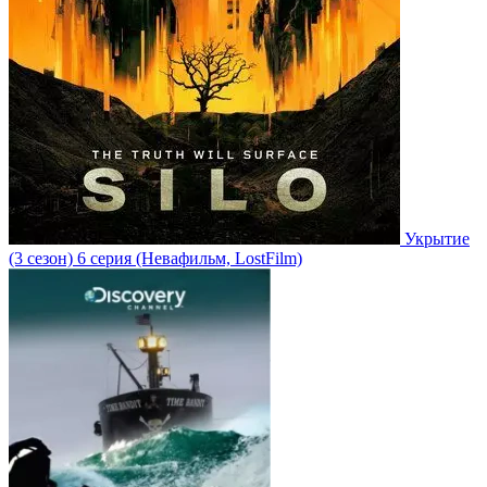
Укрытие
(3 сезон)
6 серия
(Невафильм, LostFilm)