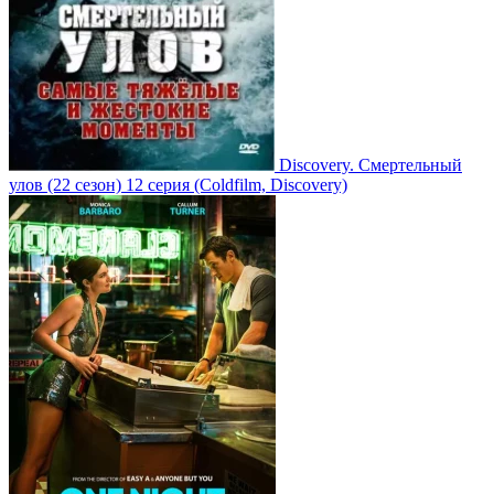
Discovery. Смертельный
улов
(22 сезон)
12 серия
(Coldfilm, Discovery)