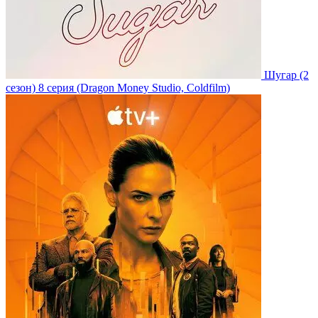
Шугар
(2
сезон)
8 серия
(Dragon Money Studio, Coldfilm)