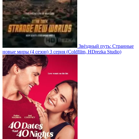
Звёздный путь: Странные
новые миры
(4 сезон)
3 серия
(Coldfilm, HDrezka Studio)