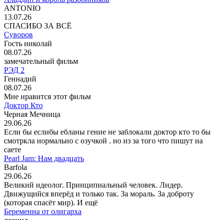
ANTONIO
13.07.26
СПАСИБО ЗА ВСЁ
Суворов
Гость николай
08.07.26
замечательный фильм
РЭД 2
Геннадий
08.07.26
Мне нравится этот фильм
Доктор Кто
Черная Мечница
29.06.26
Если бы еслибы ебланы гение не заблокали доктор кто то бы
смотркла нормально с озучкой . но из за того что пишут на
саете
Pearl Jam: Нам двадцать
Barfola
29.06.26
Великий идеолог. Принципиальный человек. Лидер.
Движущийся вперёд и только так. За мораль. За доброту
(которая спасёт мир). И ещё
Беременна от олигарха