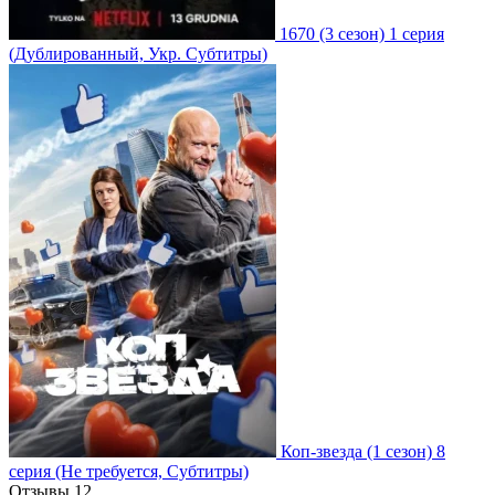
1670
(3 сезон)
1 серия
(Дублированный, Укр. Субтитры)
Коп-звезда
(1 сезон)
8
серия
(Не требуется, Субтитры)
Отзывы
12