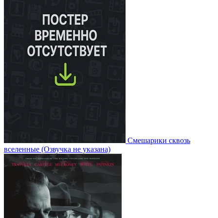
Смешарики сквозь
вселенные
(Озвучка не указана)