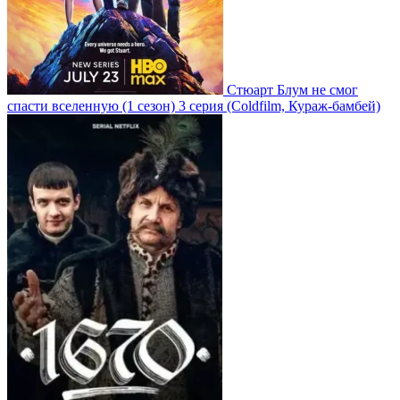
Стюарт Блум не смог
спасти вселенную
(1 сезон)
3 серия
(Coldfilm, Кураж-бамбей)