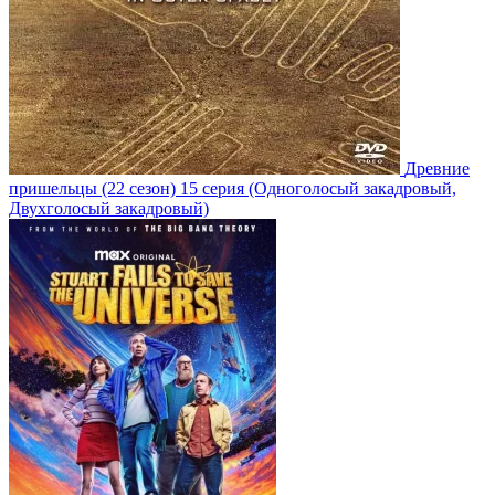
Древние
пришельцы
(22 сезон)
15 серия
(Одноголосый закадровый,
Двухголосый закадровый)