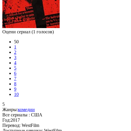
Оцени сериал
(1 голосов)
50
1
2
3
4
5
6
7
8
9
10
5
Жанры:
комедии
Все сериалы :
США
Год:
2017
Перевод:
WestFilm
Доступные озвучки:
WestFilm