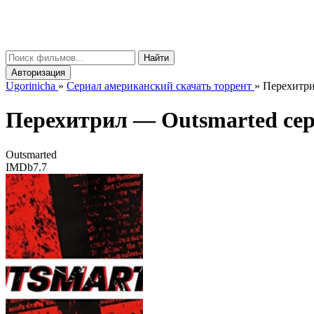
gorinicha
μ
Найти
Авторизация
Ugorinicha
»
Сериал американский скачать торрент
»
Перехитрил
Перехитрил —
Outsmarted
сер
Outsmarted
IMDb
7.7