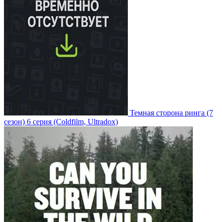
Темная сторона ринга
(7
сезон)
6 серия
(Coldfilm, Ultradox)