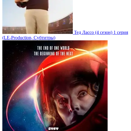
Тед Лассо
(4 сезон)
1 серия
(LE-Production, Субтитры)