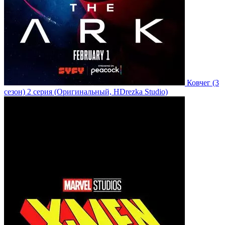
Ковчег
(3
сезон)
2 серия
(Оригинальный, HDrezka Studio)