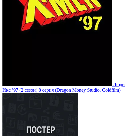
Люди
Икс ’97
(2 сезон)
8 серия
(Dragon Money Studio, Coldfilm)