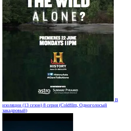
В
изоляции
(13 сезон)
8 серия
(Coldfilm, Одноголосый
закадровый)