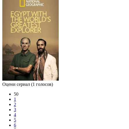
Оцени сериал
(1 голосов)
50
1
2
3
4
5
6