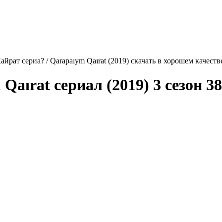
йрат сериа? / Qarapaıym Qaırat (2019) скачать в хорошем качеств
 Qaırat
сериал (2019) 3 сезон 3