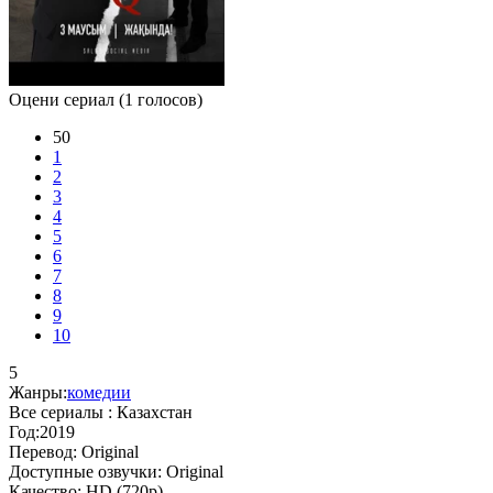
Оцени сериал
(1 голосов)
50
1
2
3
4
5
6
7
8
9
10
5
Жанры:
комедии
Все сериалы :
Казахстан
Год:
2019
Перевод:
Original
Доступные озвучки:
Original
Качество:
HD (720p)