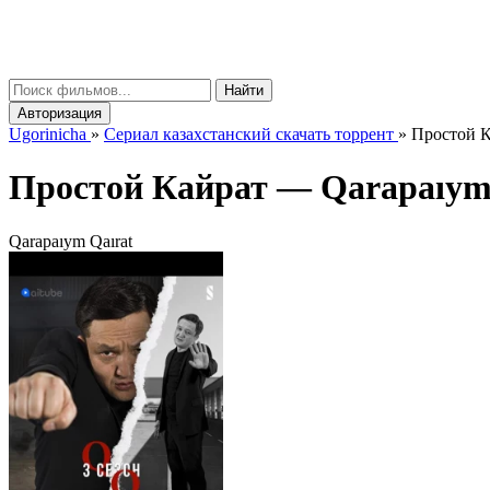
gorinicha
μ
Найти
Авторизация
Ugorinicha
»
Сериал казахстанский скачать торрент
»
Простой Ка
Простой Кайрат —
Qarapaıym
Qarapaıym Qaırat