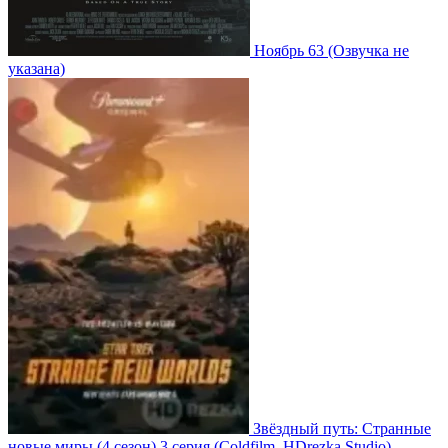
Ноябрь 63
(Озвучка не
указана)
Звёздный путь: Странные
новые миры
(4 сезон)
3 серия
(Coldfilm, HDrezka Studio)