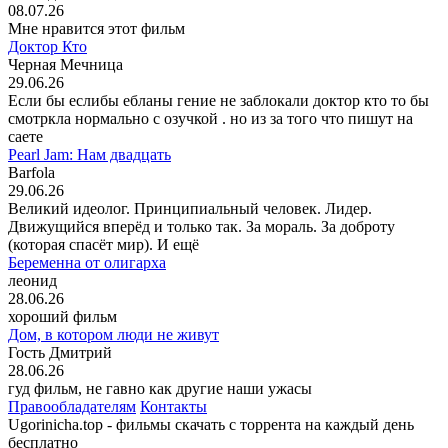
08.07.26
Мне нравится этот фильм
Доктор Кто
Черная Мечница
29.06.26
Если бы еслибы ебланы гение не заблокали доктор кто то бы
смотркла нормально с озучкой . но из за того что пишут на
саете
Pearl Jam: Нам двадцать
Barfola
29.06.26
Великий идеолог. Принципиальный человек. Лидер.
Движущийся вперёд и только так. За мораль. За доброту
(которая спасёт мир). И ещё
Беременна от олигарха
леонид
28.06.26
хороший фильм
Дом, в котором люди не живут
Гость Дмитрий
28.06.26
гуд фильм, не гавно как другие наши ужасы
Правообладателям
Контакты
Ugorinicha.top - фильмы скачать с торрента на каждый день
бесплатно