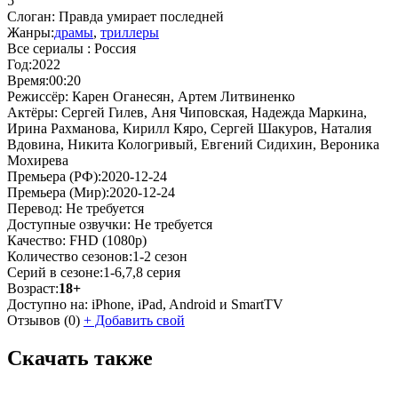
5
Слоган:
Правда умирает последней
Жанры:
драмы
,
триллеры
Все сериалы :
Россия
Год:
2022
Время:
00:20
Режиссёр:
Карен Оганесян, Артем Литвиненко
Актёры:
Сергей Гилев, Аня Чиповская, Надежда Маркина,
Ирина Рахманова, Кирилл Кяро, Сергей Шакуров, Наталия
Вдовина, Никита Кологривый, Евгений Сидихин, Вероника
Мохирева
Премьера (РФ):
2020-12-24
Премьера (Мир):
2020-12-24
Перевод:
Не требуется
Доступные озвучки:
Не требуется
Качество:
FHD (1080p)
Количество сезонов:
1-2 сезон
Серий в сезоне:
1-6,7,8 серия
Возраст:
18+
Доступно на:
iPhone, iPad, Android и SmartTV
Отзывов
(0)
+
Добавить свой
Скачать также