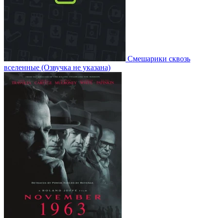
Смешарики сквозь
вселенные
(Озвучка не указана)