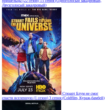
пришельцы
(22 сезон)
15 серия
(Одноголосый закадровый,
Двухголосый закадровый)
Стюарт Блум не смог
спасти вселенную
(1 сезон)
3 серия
(Coldfilm, Кураж-бамбей)