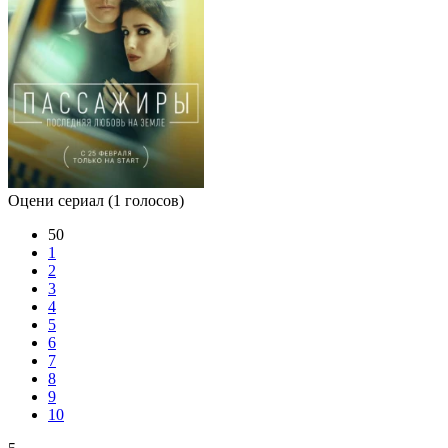
Оцени сериал
(1 голосов)
50
1
2
3
4
5
6
7
8
9
10