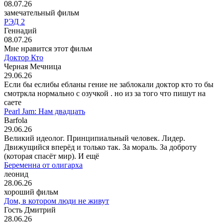
08.07.26
замечательный фильм
РЭД 2
Геннадий
08.07.26
Мне нравится этот фильм
Доктор Кто
Черная Мечница
29.06.26
Если бы еслибы ебланы гение не заблокали доктор кто то бы
смотркла нормально с озучкой . но из за того что пишут на
саете
Pearl Jam: Нам двадцать
Barfola
29.06.26
Великий идеолог. Принципиальный человек. Лидер.
Движущийся вперёд и только так. За мораль. За доброту
(которая спасёт мир). И ещё
Беременна от олигарха
леонид
28.06.26
хороший фильм
Дом, в котором люди не живут
Гость Дмитрий
28.06.26