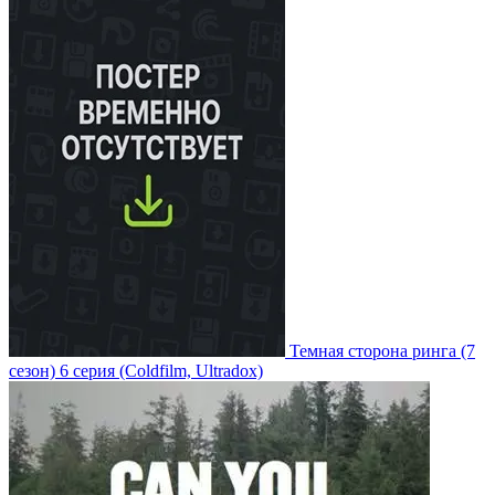
Темная сторона ринга
(7
сезон)
6 серия
(Coldfilm, Ultradox)