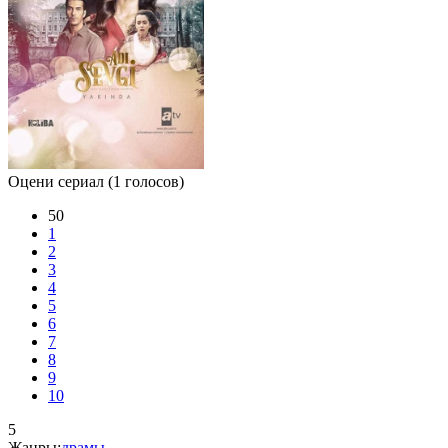
Оцени сериал
(1 голосов)
50
1
2
3
4
5
6
7
8
9
10
5
Жанры:
драмы