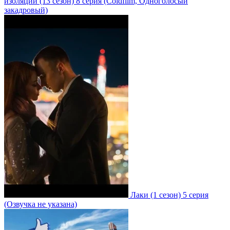
изоляции
(13 сезон)
8 серия
(Coldfilm, Одноголосый
закадровый)
Лаки
(1 сезон)
5 серия
(Озвучка не указана)