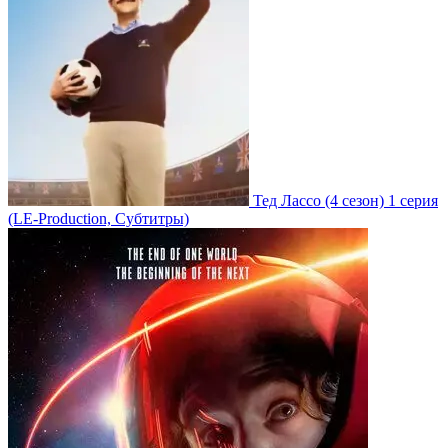
Тед Лассо
(4 сезон)
1 серия
(LE-Production, Субтитры)