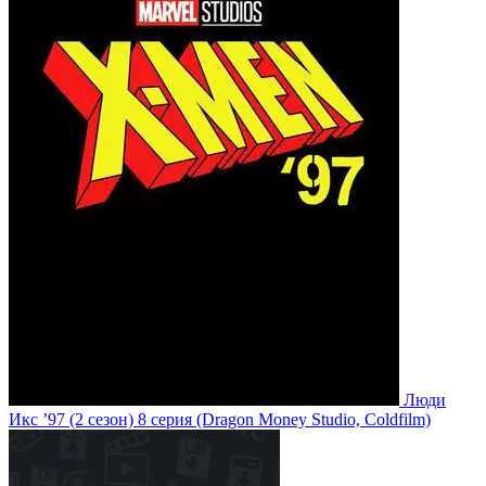
Люди
Икс ’97
(2 сезон)
8 серия
(Dragon Money Studio, Coldfilm)