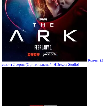
Ковчег
(3
сезон)
2 серия
(Оригинальный, HDrezka Studio)