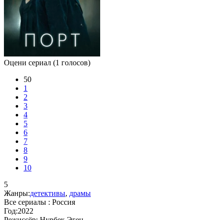
Оцени сериал
(1 голосов)
50
1
2
3
4
5
6
7
8
9
10
5
Жанры:
детективы
,
драмы
Все сериалы :
Россия
Год:
2022
Режиссёр:
Нурбек Эген