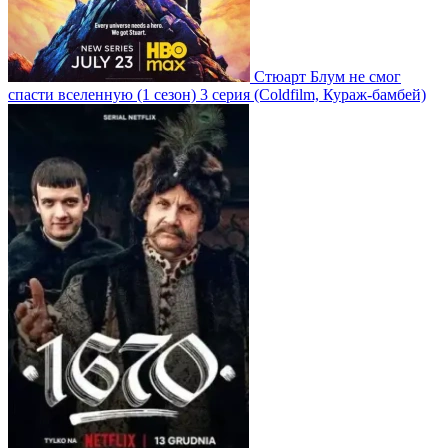
Стюарт Блум не смог
спасти вселенную
(1 сезон)
3 серия
(Coldfilm, Кураж-бамбей)