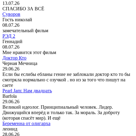
13.07.26
СПАСИБО ЗА ВСЁ
Суворов
Гость николай
08.07.26
замечательный фильм
РЭД 2
Геннадий
08.07.26
Мне нравится этот фильм
Доктор Кто
Черная Мечница
29.06.26
Если бы еслибы ебланы гение не заблокали доктор кто то бы
смотркла нормально с озучкой . но из за того что пишут на
саете
Pearl Jam: Нам двадцать
Barfola
29.06.26
Великий идеолог. Принципиальный человек. Лидер.
Движущийся вперёд и только так. За мораль. За доброту
(которая спасёт мир). И ещё
Беременна от олигарха
леонид
28.06.26