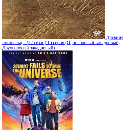
Древние
пришельцы
(22 сезон)
15 серия
(Одноголосый закадровый,
Двухголосый закадровый)