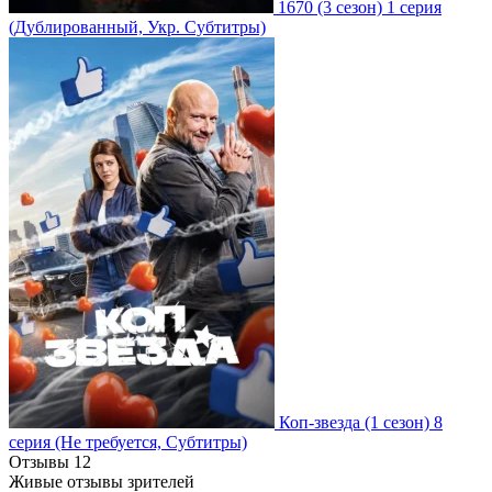
1670
(3 сезон)
1 серия
(Дублированный, Укр. Субтитры)
Коп-звезда
(1 сезон)
8
серия
(Не требуется, Субтитры)
Отзывы
12
Живые отзывы зрителей