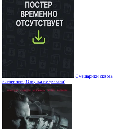
Смешарики сквозь
вселенные
(Озвучка не указана)