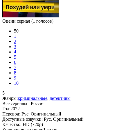
Оцени сериал
(1 голосов)
50
1
2
3
4
5
6
7
8
9
10
5
Жанры:
криминальные
,
детективы
Все сериалы :
Россия
Год:
2022
Перевод:
Рус. Оригинальный
Доступные озвучки:
Рус. Оригинальный
Качество:
HD (720p)
Количество сезонов:
1 сезон