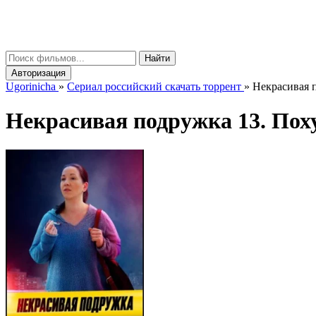
gorinicha
μ
Найти
Авторизация
Ugorinicha
»
Сериал российский скачать торрент
»
Некрасивая п
Некрасивая подружка 13. Похуд