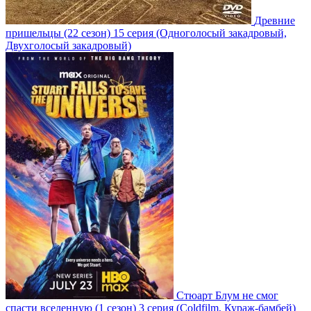
Древние
пришельцы
(22 сезон)
15 серия
(Одноголосый закадровый,
Двухголосый закадровый)
Стюарт Блум не смог
спасти вселенную
(1 сезон)
3 серия
(Coldfilm, Кураж-бамбей)