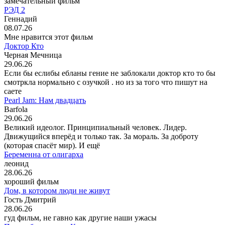
замечательный фильм
РЭД 2
Геннадий
08.07.26
Мне нравится этот фильм
Доктор Кто
Черная Мечница
29.06.26
Если бы еслибы ебланы гение не заблокали доктор кто то бы
смотркла нормально с озучкой . но из за того что пишут на
саете
Pearl Jam: Нам двадцать
Barfola
29.06.26
Великий идеолог. Принципиальный человек. Лидер.
Движущийся вперёд и только так. За мораль. За доброту
(которая спасёт мир). И ещё
Беременна от олигарха
леонид
28.06.26
хороший фильм
Дом, в котором люди не живут
Гость Дмитрий
28.06.26
гуд фильм, не гавно как другие наши ужасы