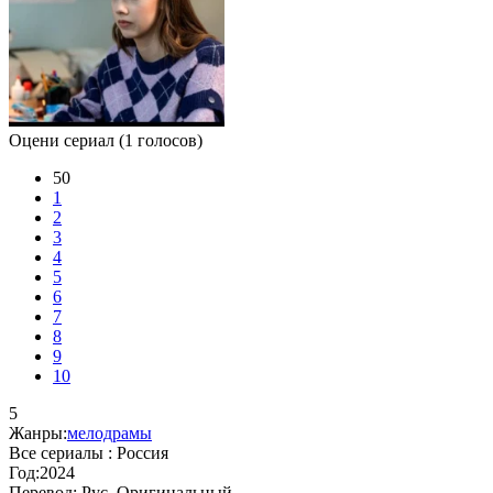
Оцени сериал
(1 голосов)
50
1
2
3
4
5
6
7
8
9
10
5
Жанры:
мелодрамы
Все сериалы :
Россия
Год:
2024
Перевод:
Рус. Оригинальный