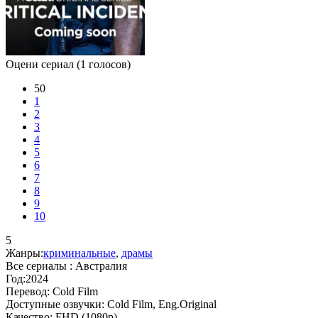
Оцени сериал
(1 голосов)
50
1
2
3
4
5
6
7
8
9
10
5
Жанры:
криминальные
,
драмы
Все сериалы :
Австралия
Год:
2024
Перевод:
Cold Film
Доступные озвучки:
Cold Film, Eng.Original
Качество:
FHD (1080p)