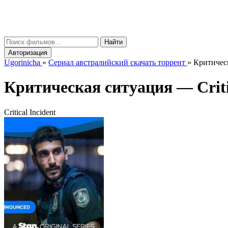
gorinicha
μ
Найти
Авторизация
Ugorinicha
»
Сериал австралийский скачать торрент
»
Критическ
Критическая ситуация —
Crit
Critical Incident