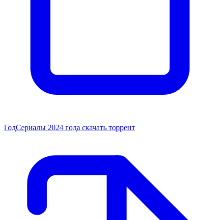
Год
Сериалы 2024 года скачать торрент