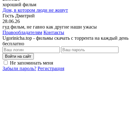
хороший фильм
Дом, в котором люди не живут
Гость Дмитрий
28.06.26
гуд фильм, не гавно как другие наши ужасы
Правообладателям
Контакты
Ugorinicha.top - фильмы скачать с торрента на каждый день
бесплатно
Войти на сайт
Не запоминать меня
Забыли пароль?
Регистрация