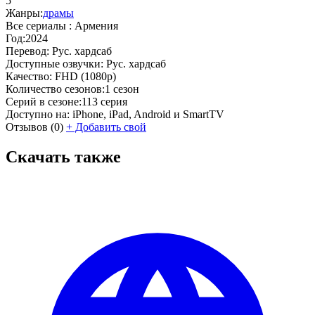
5
Жанры:
драмы
Все сериалы :
Армения
Год:
2024
Перевод:
Рус. хардсаб
Доступные озвучки:
Рус. хардсаб
Качество:
FHD (1080p)
Количество сезонов:
1 сезон
Серий в сезоне:
113 серия
Доступно на:
iPhone, iPad, Android и SmartTV
Отзывов
(0)
+
Добавить свой
Скачать также