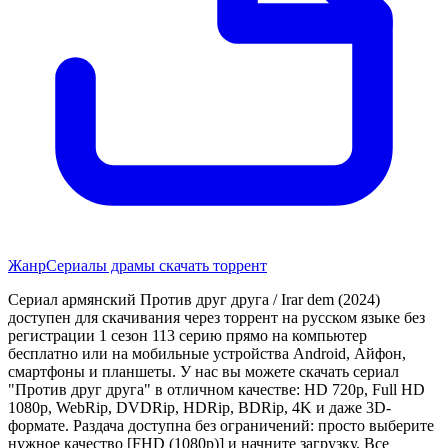
Жанр
Сериалы драмы скачать торрент
Сериал армянский Против друг друга / Irar dem (2024)
доступен для скачивания через торрент на русском языке без
регистрации 1 сезон 113 серию прямо на компьютер
бесплатно или на мобильные устройства Android, Айфон,
смартфоны и планшеты. У нас вы можете скачать сериал
"Против друг друга" в отличном качестве: HD 720p, Full HD
1080p, WebRip, DVDRip, HDRip, BDRip, 4K и даже 3D-
формате. Раздача доступна без ограничений: просто выберите
нужное качество [FHD (1080p)] и начните загрузку. Все