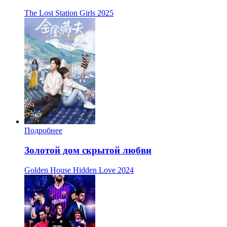
The Lost Station Girls
2025
Подробнее
Золотой дом скрытой любви
Golden House Hidden Love
2024