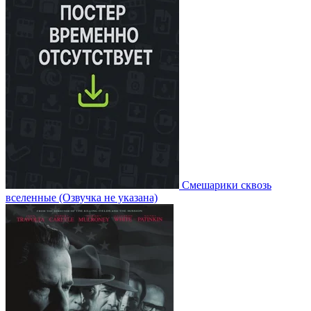
Смешарики сквозь
вселенные
(Озвучка не указана)