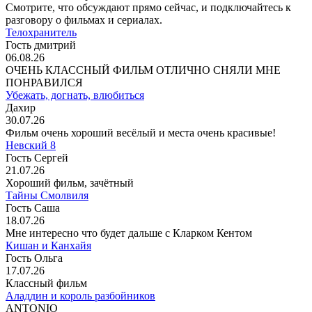
Смотрите, что обсуждают прямо сейчас, и подключайтесь к
разговору о фильмах и сериалах.
Телохранитель
Гость дмитрий
06.08.26
ОЧЕНЬ КЛАССНЫЙ ФИЛЬМ ОТЛИЧНО СНЯЛИ МНЕ
ПОНРАВИЛСЯ
Убежать, догнать, влюбиться
Дахир
30.07.26
Фильм очень хороший весёлый и места очень красивые!
Невский 8
Гость Сергей
21.07.26
Хороший фильм, зачётный
Тайны Смолвиля
Гость Саша
18.07.26
Мне интересно что будет дальше с Кларком Кентом
Кишан и Канхайя
Гость Ольга
17.07.26
Классный фильм
Аладдин и король разбойников
ANTONIO