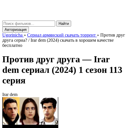
gorinicha
μ
Найти
Авторизация
Ugorinicha
»
Сериал армянский скачать торрент
»
Против друг
друга сериа? / Irar dem (2024) скачать в хорошем качестве
бесплатно
Против друг друга —
Irar
dem
сериал (2024) 1 сезон 113
серия
Irar dem