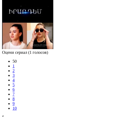
Оцени сериал
(1 голосов)
50
1
2
3
4
5
6
7
8
9
10