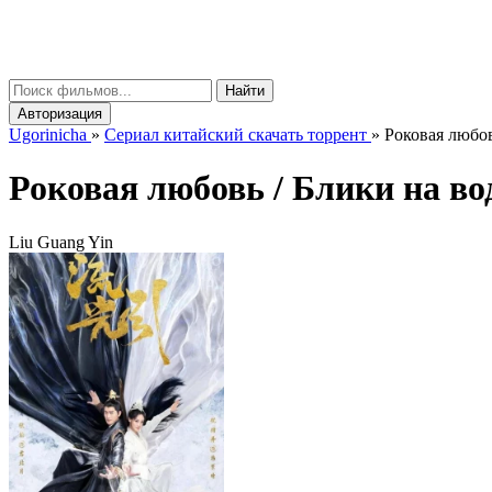
gorinicha
μ
Найти
Авторизация
Ugorinicha
»
Сериал китайский скачать торрент
»
Роковая любов
Роковая любовь / Блики на в
Liu Guang Yin