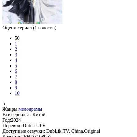
Оцени сериал
(1 голосов)
50
1
2
3
4
5
6
7
8
9
10
5
Жанры:
мелодрамы
Все сериалы :
Китай
Год:
2024
Перевод:
DubLik.TV
Доступные озвучки:
DubLik.TV, China.Original
Качество:
FHD (1080p)