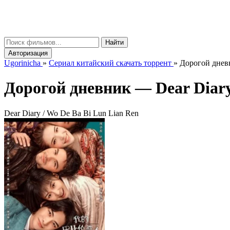
gorinicha
μ
Найти
Авторизация
Ugorinicha
»
Сериал китайский скачать торрент
»
Дорогой дневн
Дорогой дневник —
Dear Diar
Dear Diary / Wo De Ba Bi Lun Lian Ren