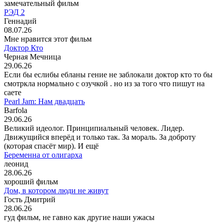
замечательный фильм
РЭД 2
Геннадий
08.07.26
Мне нравится этот фильм
Доктор Кто
Черная Мечница
29.06.26
Если бы еслибы ебланы гение не заблокали доктор кто то бы
смотркла нормально с озучкой . но из за того что пишут на
саете
Pearl Jam: Нам двадцать
Barfola
29.06.26
Великий идеолог. Принципиальный человек. Лидер.
Движущийся вперёд и только так. За мораль. За доброту
(которая спасёт мир). И ещё
Беременна от олигарха
леонид
28.06.26
хороший фильм
Дом, в котором люди не живут
Гость Дмитрий
28.06.26
гуд фильм, не гавно как другие наши ужасы