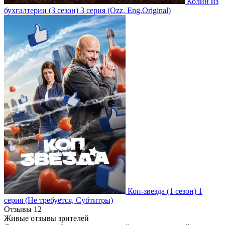
Колин из
бухгалтерии
(3 сезон)
3 серия
(Ozz, Eng.Original)
Коп-звезда
(1 сезон)
1
серия
(Не требуется, Субтитры)
Отзывы
12
Живые отзывы зрителей