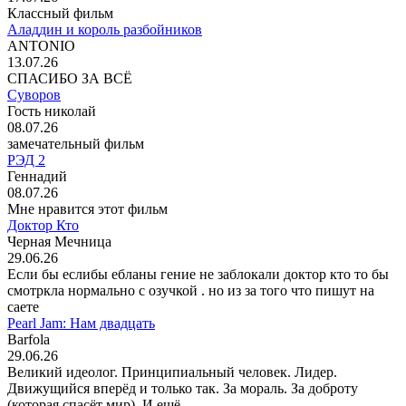
Классный фильм
Аладдин и король разбойников
ANTONIO
13.07.26
СПАСИБО ЗА ВСЁ
Суворов
Гость николай
08.07.26
замечательный фильм
РЭД 2
Геннадий
08.07.26
Мне нравится этот фильм
Доктор Кто
Черная Мечница
29.06.26
Если бы еслибы ебланы гение не заблокали доктор кто то бы
смотркла нормально с озучкой . но из за того что пишут на
саете
Pearl Jam: Нам двадцать
Barfola
29.06.26
Великий идеолог. Принципиальный человек. Лидер.
Движущийся вперёд и только так. За мораль. За доброту
(которая спасёт мир). И ещё