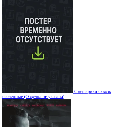
Смешарики сквозь
вселенные
(Озвучка не указана)