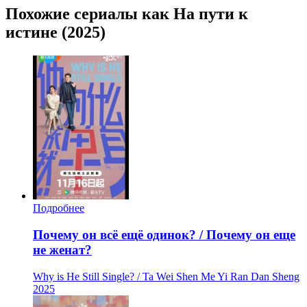
Похожие сериалы как На пути к
истине (2025)
Подробнее
Почему он всё ещё одинок? / Почему он еще
не женат?
Why is He Still Single? / Ta Wei Shen Me Yi Ran Dan Sheng
2025