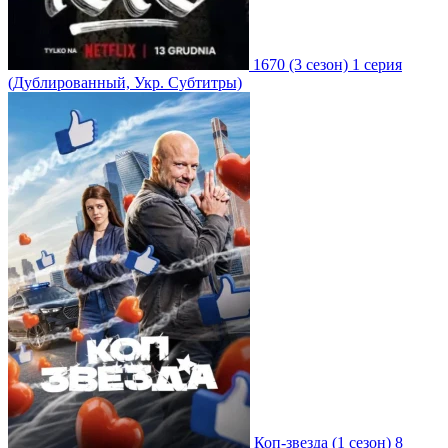
1670
(3 сезон)
1 серия
(Дублированный, Укр. Субтитры)
Коп-звезда
(1 сезон)
8