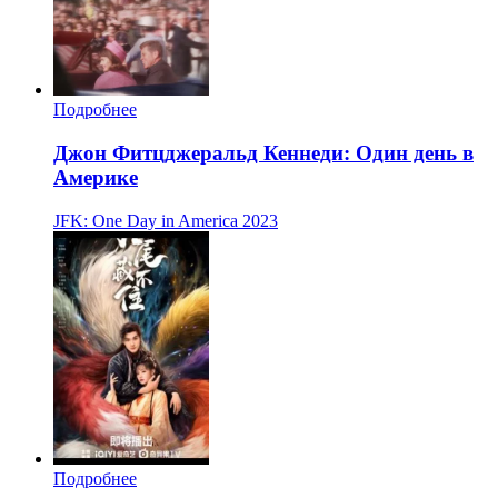
Подробнее
Джон Фитцджеральд Кеннеди: Один день в
Америке
JFK: One Day in America
2023
Подробнее