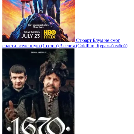
Стюарт Блум не смог
спасти вселенную
(1 сезон)
3 серия
(Coldfilm, Кураж-бамбей)