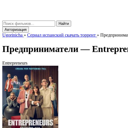
gorinicha
μ
Найти
Авторизация
Ugorinicha
»
Сериал испанский скачать торрент
»
Предпринимате
Предприниматели —
Entrepre
Entrepreneurs