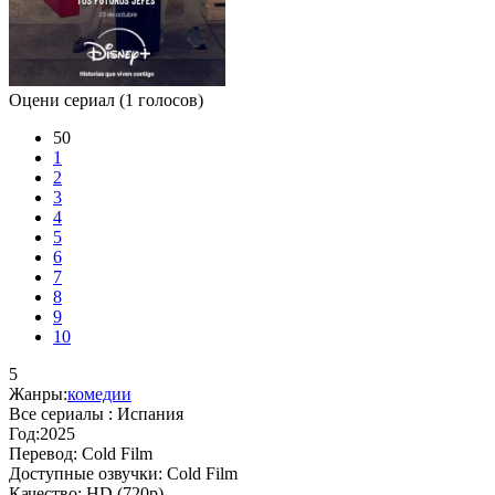
Оцени сериал
(1 голосов)
50
1
2
3
4
5
6
7
8
9
10
5
Жанры:
комедии
Все сериалы :
Испания
Год:
2025
Перевод:
Cold Film
Доступные озвучки:
Cold Film
Качество:
HD (720p)