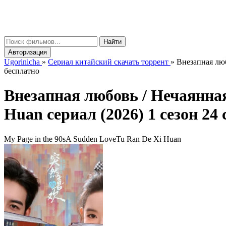
gorinicha
μ
Найти
Авторизация
Ugorinicha
»
Сериал китайский скачать торрент
»
Внезапная люб
бесплатно
Внезапная любовь / Нечаянн
Huan
сериал (2026) 1 сезон 24
My Page in the 90sA Sudden LoveTu Ran De Xi Huan