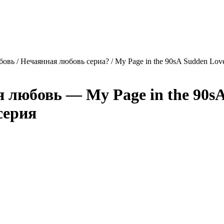
овь / Нечаянная любовь сериа? / My Page in the 90sA Sudden Lov
ая любовь —
My Page in the 90s
 серия