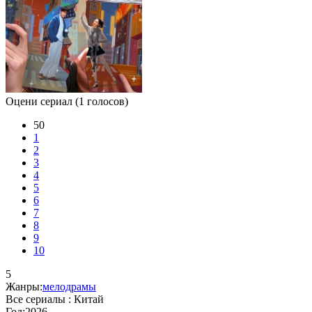
Оцени сериал
(1 голосов)
50
1
2
3
4
5
6
7
8
9
10
5
Жанры:
мелодрамы
Все сериалы :
Китай
Год:
2026