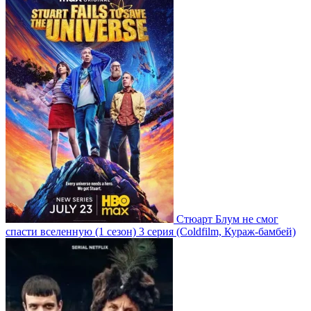
Стюарт Блум не смог
спасти вселенную
(1 сезон)
3 серия
(Coldfilm, Кураж-бамбей)