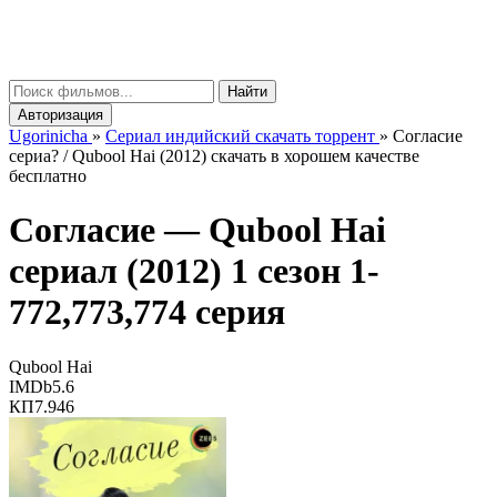
gorinicha
μ
Найти
Авторизация
Ugorinicha
»
Сериал индийский скачать торрент
»
Согласие
сериа? / Qubool Hai (2012) скачать в хорошем качестве
бесплатно
Согласие —
Qubool Hai
сериал (2012) 1 сезон 1-
772,773,774 серия
Qubool Hai
IMDb
5.6
КП
7.946