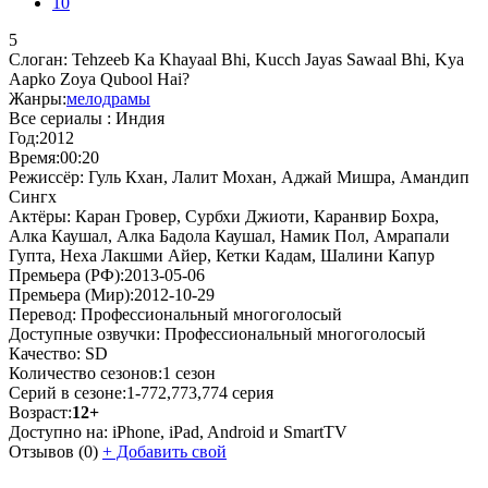
10
5
Слоган:
Tehzeeb Ka Khayaal Bhi, Kucch Jayas Sawaal Bhi, Kya
Aapko Zoya Qubool Hai?
Жанры:
мелодрамы
Все сериалы :
Индия
Год:
2012
Время:
00:20
Режиссёр:
Гуль Кхан, Лалит Мохан, Аджай Мишра, Амандип
Сингх
Актёры:
Каран Гровер, Сурбхи Джиоти, Каранвир Бохра,
Алка Каушал, Алка Бадола Каушал, Намик Пол, Амрапали
Гупта, Неха Лакшми Айер, Кетки Кадам, Шалини Капур
Премьера (РФ):
2013-05-06
Премьера (Мир):
2012-10-29
Перевод:
Профессиональный многоголосый
Доступные озвучки:
Профессиональный многоголосый
Качество:
SD
Количество сезонов:
1 сезон
Серий в сезоне:
1-772,773,774 серия
Возраст:
12+
Доступно на:
iPhone, iPad, Android и SmartTV
Отзывов
(0)
+
Добавить свой