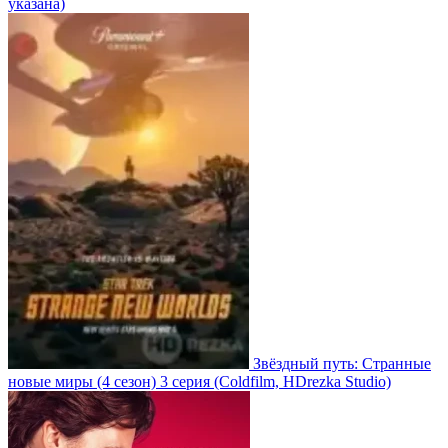
указана)
Звёздный путь: Странные
новые миры
(4 сезон)
3 серия
(Coldfilm, HDrezka Studio)