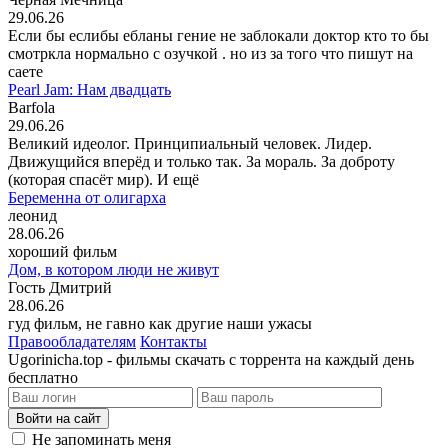
29.06.26
Если бы еслибы ебланы гение не заблокали доктор кто то бы
смотркла нормально с озучкой . но из за того что пишут на
саете
Pearl Jam: Нам двадцать
Barfola
29.06.26
Великий идеолог. Принципиальный человек. Лидер.
Движущийся вперёд и только так. За мораль. За доброту
(которая спасёт мир). И ещё
Беременна от олигарха
леонид
28.06.26
хороший фильм
Дом, в котором люди не живут
Гость Дмитрий
28.06.26
гуд фильм, не гавно как другие наши ужасы
Правообладателям
Контакты
Ugorinicha.top - фильмы скачать с торрента на каждый день
бесплатно
Войти на сайт
Не запоминать меня