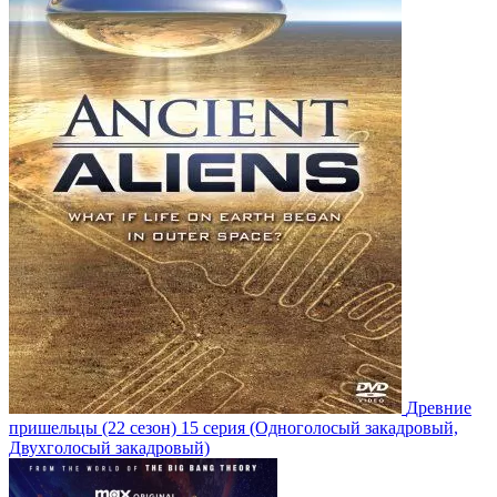
Древние
пришельцы
(22 сезон)
15 серия
(Одноголосый закадровый,
Двухголосый закадровый)