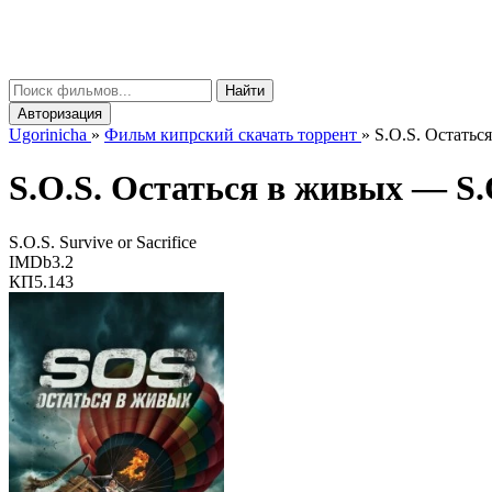
gorinicha
μ
Найти
Авторизация
Ugorinicha
»
Фильм кипрский скачать торрент
»
S.O.S. Остаться
S.O.S. Остаться в живых —
S.
S.O.S. Survive or Sacrifice
IMDb
3.2
КП
5.143