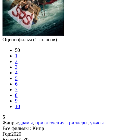
Оцени фильм
(1 голосов)
50
1
2
3
4
5
6
7
8
9
10
5
Жанры:
драмы
,
приключения
,
триллеры
,
ужасы
Все фильмы :
Кипр
Год:
2020
Время:
01:30