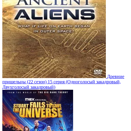
Древние
пришельцы
(22 сезон)
15 серия
(Одноголосый закадровый,
Двухголосый закадровый)