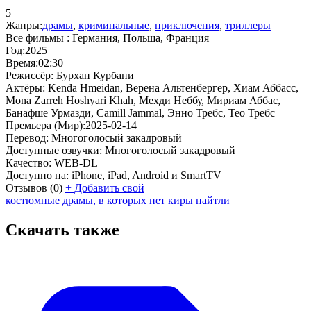
5
Жанры:
драмы
,
криминальные
,
приключения
,
триллеры
Все фильмы :
Германия, Польша, Франция
Год:
2025
Время:
02:30
Режиссёр:
Бурхан Курбани
Актёры:
Kenda Hmeidan, Верена Альтенбергер, Хиам Аббасс,
Mona Zarreh Hoshyari Khah, Мехди Неббу, Мириам Аббас,
Банафше Урмазди, Camill Jammal, Энно Требс, Тео Требс
Премьера (Мир):
2025-02-14
Перевод:
Многоголосый закадровый
Доступные озвучки:
Многоголосый закадровый
Качество:
WEB-DL
Доступно на:
iPhone, iPad, Android и SmartTV
Отзывов
(0)
+
Добавить свой
костюмные драмы, в которых нет киры найтли
Скачать также