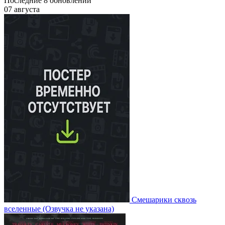
Последние
8
обновлений
07 августа
Смешарики сквозь
вселенные
(Озвучка не указана)