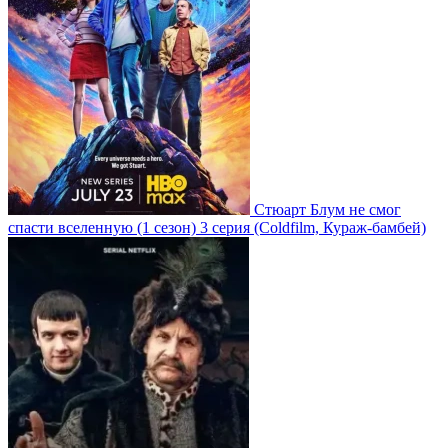
Стюарт Блум не смог
спасти вселенную
(1 сезон)
3 серия
(Coldfilm, Кураж-бамбей)