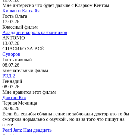
Мне интересно что будет дальше с Кларком Кентом
Кишан и Канхайя
Гость Ольга
17.07.26
Классный фильм
Аладдин и король разбойников
ANTONIO
13.07.26
СПАСИБО ЗА ВСЁ
Суворов
Гость николай
08.07.26
замечательный фильм
РЭД 2
Геннадий
08.07.26
Мне нравится этот фильм
Доктор Кто
Черная Мечница
29.06.26
Если бы еслибы ебланы гение не заблокали доктор кто то бы
смотркла нормально с озучкой . но из за того что пишут на
саете
Pearl Jam: Нам двадцать