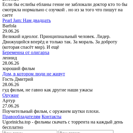
Если бы еслибы ебланы гение не заблокали доктор кто то бы
смотркла нормально с озучкой . но из за того что пишут на
саете
Pearl Jam: Нам двадцать
Barfola
29.06.26
Великий идеолог. Принципиальный человек. Лидер.
Движущийся вперёд и только так. За мораль. За доброту
(которая спасёт мир). И ещё
Беременна от олигарха
леонид
28.06.26
хороший фильм
Дом, в котором люди не живут
Гость Дмитрий
28.06.26
гуд фильм, не гавно как другие наши ужасы
Оружие
Артур
27.06.26
Поучительный фильм, с оружием шутки плохи.
Правообладателям
Контакты
Ugorinicha.top - фильмы скачать с торрента на каждый день
бесплатно