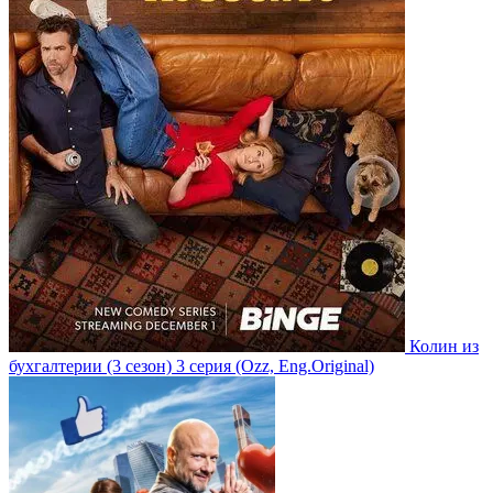
Колин из
бухгалтерии
(3 сезон)
3 серия
(Ozz, Eng.Original)