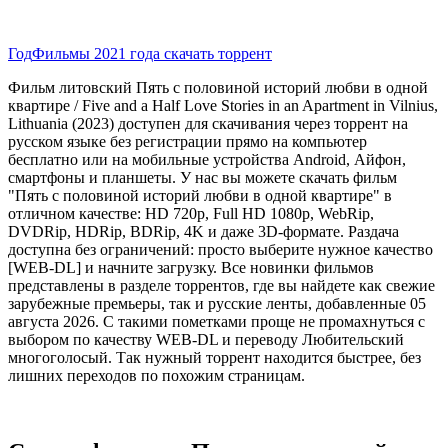
Год
Фильмы 2021 года скачать торрент
Фильм литовский Пять с половиной историй любви в одной
квартире / Five and a Half Love Stories in an Apartment in Vilnius,
Lithuania (2023) доступен для скачивания через торрент на
русском языке без регистрации прямо на компьютер
бесплатно или на мобильные устройства Android, Айфон,
смартфоны и планшеты. У нас вы можете скачать фильм
"Пять с половиной историй любви в одной квартире" в
отличном качестве: HD 720p, Full HD 1080p, WebRip,
DVDRip, HDRip, BDRip, 4K и даже 3D-формате. Раздача
доступна без ограничений: просто выберите нужное качество
[WEB-DL] и начните загрузку. Все новинки фильмов
представлены в разделе торрентов, где вы найдете как свежие
зарубежные премьеры, так и русские ленты, добавленные 05
августа 2026. С такими пометками проще не промахнуться с
выбором по качеству WEB-DL и переводу Любительский
многоголосый. Так нужный торрент находится быстрее, без
лишних переходов по похожим страницам.