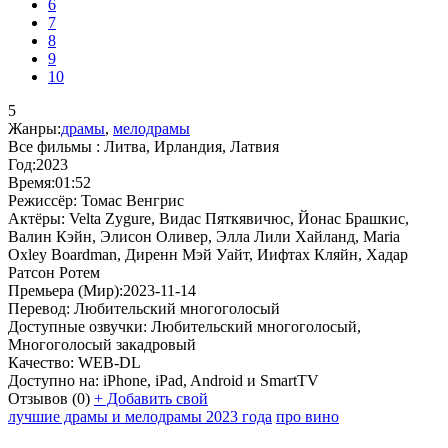
6
7
8
9
10
5
Жанры:
драмы
,
мелодрамы
Все фильмы :
Литва, Ирландия, Латвия
Год:
2023
Время:
01:52
Режиссёр:
Томас Венгрис
Актёры:
Velta Zygure, Видас Пяткявичюс, Йонас Брашкис,
Валин Кэйн, Элисон Оливер, Элла Лили Хайланд, Maria
Oxley Boardman, Диренн Мэй Уайт, Иифтах Кляйн, Хадар
Ратсон Ротем
Премьера (Мир):
2023-11-14
Перевод:
Любительский многоголосый
Доступные озвучки:
Любительский многоголосый,
Многоголосый закадровый
Качество:
WEB-DL
Доступно на:
iPhone, iPad, Android и SmartTV
Отзывов
(0)
+
Добавить свой
лучшие драмы и мелодрамы 2023 года
про вино