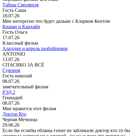
Тайны Смолвиля
Гость Саша
18.07.26
Мне интересно что будет дальше с Кларком Кентом
Кишан и Канхайя
Гость Ольга
17.07.26
Классный фильм
Аладдин и король разбойников
ANTONIO
13.07.26
СПАСИБО ЗА ВСЁ
Суворов
Гость николай
08.07.26
замечательный фильм
РЭД 2
Геннадий
08.07.26
Мне нравится этот фильм
Доктор Кто
Черная Мечница
29.06.26
Если бы еслибы ебланы гение не заблокали доктор кто то бы
смотркла нормально с озучкой . но из за того что пишут на