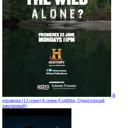
В
изоляции
(13 сезон)
8 серия
(Coldfilm, Одноголосый
закадровый)