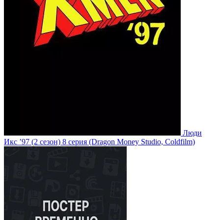
Люди
Икс ’97
(2 сезон)
8 серия
(Dragon Money Studio, Coldfilm)