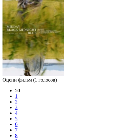
Оцени фильм
(1 голосов)
50
1
2
3
4
5
6
7
8