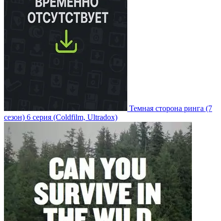
Темная сторона ринга
(7
сезон)
6 серия
(Coldfilm, Ultradox)