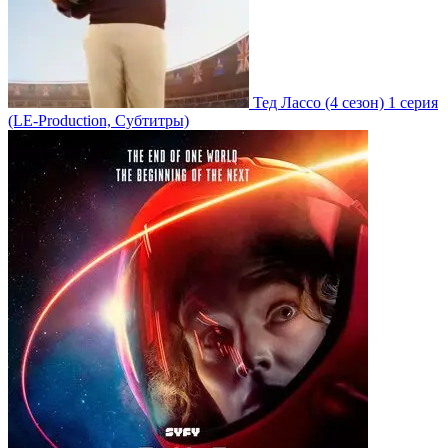
Тед Лассо
(4 сезон)
1 серия
(LE-Production, Субтитры)