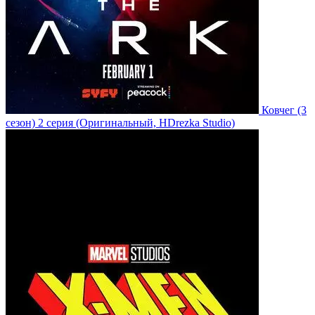
Ковчег
(3
сезон)
2 серия
(Оригинальный, HDrezka Studio)