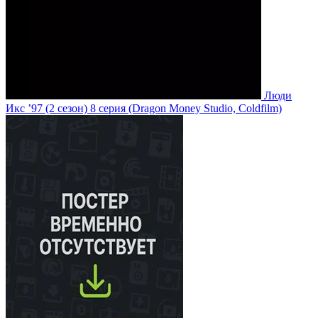
Люди
Икс ’97
(2 сезон)
8 серия
(Dragon Money Studio, Coldfilm)