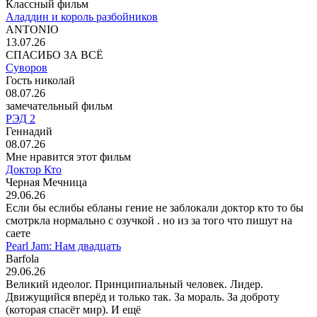
Классный фильм
Аладдин и король разбойников
ANTONIO
13.07.26
СПАСИБО ЗА ВСЁ
Суворов
Гость николай
08.07.26
замечательный фильм
РЭД 2
Геннадий
08.07.26
Мне нравится этот фильм
Доктор Кто
Черная Мечница
29.06.26
Если бы еслибы ебланы гение не заблокали доктор кто то бы
смотркла нормально с озучкой . но из за того что пишут на
саете
Pearl Jam: Нам двадцать
Barfola
29.06.26
Великий идеолог. Принципиальный человек. Лидер.
Движущийся вперёд и только так. За мораль. За доброту
(которая спасёт мир). И ещё