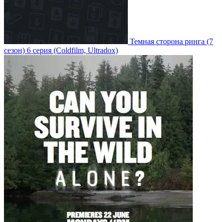
Темная сторона ринга
(7
сезон)
6 серия
(Coldfilm, Ultradox)