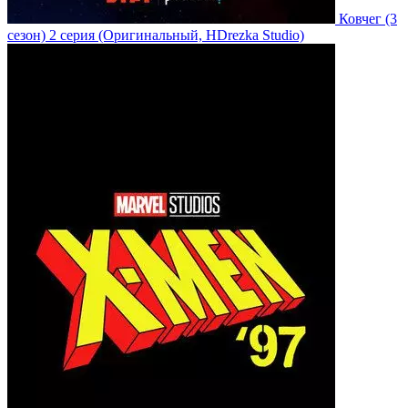
Ковчег
(3
сезон)
2 серия
(Оригинальный, HDrezka Studio)