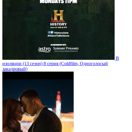
В
изоляции
(13 сезон)
8 серия
(Coldfilm, Одноголосый
закадровый)