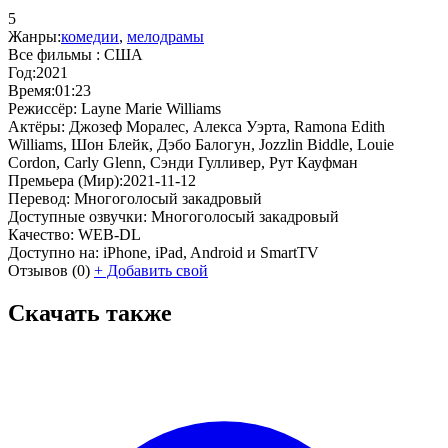
5
Жанры:
комедии
,
мелодрамы
Все фильмы :
США
Год:
2021
Время:
01:23
Режиссёр:
Layne Marie Williams
Актёры:
Джозеф Моралес, Алекса Уэрта, Ramona Edith
Williams, Шон Блейк, Дэбо Балогун, Jozzlin Biddle, Louie
Cordon, Carly Glenn, Сэнди Гулливер, Рут Кауфман
Премьера (Мир):
2021-11-12
Перевод:
Многоголосый закадровый
Доступные озвучки:
Многоголосый закадровый
Качество:
WEB-DL
Доступно на:
iPhone, iPad, Android и SmartTV
Отзывов
(0)
+
Добавить свой
Скачать также