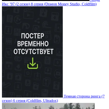
Икс ’97
(2 сезон)
8 серия
(Dragon Money Studio, Coldfilm)
Темная сторона ринга
(7
сезон)
6 серия
(Coldfilm, Ultradox)