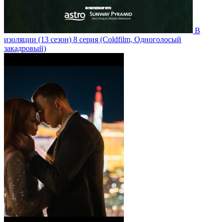
В
изоляции
(13 сезон)
8 серия
(Coldfilm, Одноголосый
закадровый)