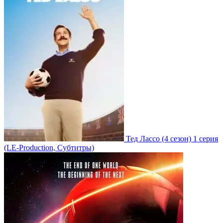
Тед Лассо
(4 сезон)
1 серия
(LE-Production, Субтитры)