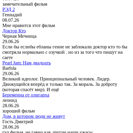
замечательный фильм
РЭД 2
Геннадий
08.07.26
Мне нравится этот фильм
Доктор Кто
Черная Мечница
29.06.26
Если бы еслибы ебланы гение не заблокали доктор кто то бы
смотркла нормально с озучкой . но из за того что пишут на
саете
Pearl Jam: Нам двадцать
Barfola
29.06.26
Великий идеолог. Принципиальный человек. Лидер.
Движущийся вперёд и только так. За мораль. За доброту
(которая спасёт мир). И ещё
Беременна от олигарха
леонид
28.06.26
хороший фильм
Дом, в котором люди не живут
Гость Дмитрий
28.06.26
гуд фильм, не гавно как другие наши ужасы