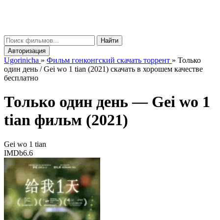
gorinicha
μ
Найти
Авторизация
Ugorinicha
»
Фильм гонконгский скачать торрент
»
Только
один день / Gei wo 1 tian (2021) скачать в хорошем качестве
бесплатно
Только один день —
Gei wo 1
tian
фильм (2021)
Gei wo 1 tian
IMDb
6.6