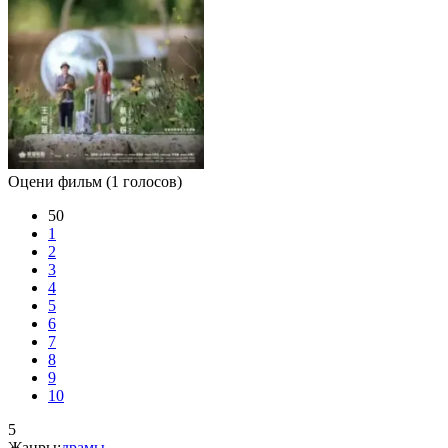
Оцени фильм
(1 голосов)
50
1
2
3
4
5
6
7
8
9
10
5
Жанры:
драмы