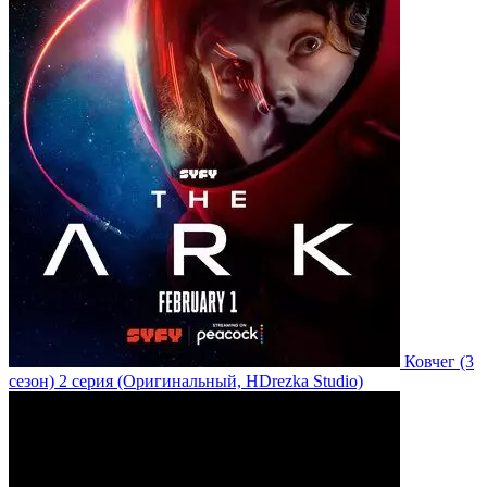
Ковчег
(3
сезон)
2 серия
(Оригинальный, HDrezka Studio)