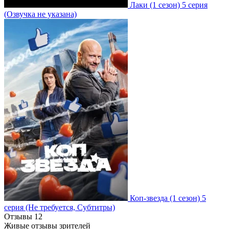
Лаки
(1 сезон)
5 серия
(Озвучка не указана)
Коп-звезда
(1 сезон)
5
серия
(Не требуется, Субтитры)
Отзывы
12
Живые отзывы зрителей