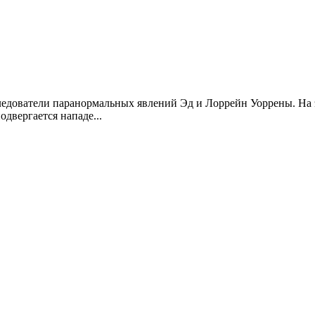
едователи паранормальных явлений Эд и Лоррейн Уоррены. На э
одвергается нападе...