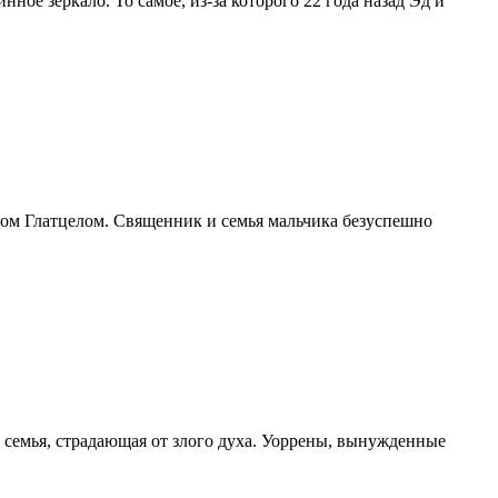
е зеркало. То самое, из-за которого 22 года назад Эд и
ом Глатцелом. Священник и семья мальчика безуспешно
семья, страдающая от злого духа. Уоррены, вынужденные