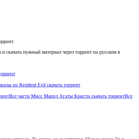
оррент.
и скачать нужный материал через торрент на русском в
торрент
иалы по Resident Evil скачать торрент
рент
Все части Мисс Марпл Агаты Кристи скачать торрент
Все