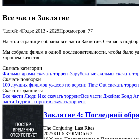
Все части Заклятие
Частей: 4
Годы: 2013 - 2025
Просмотров: 77
На этой странице собраны все части Заклятие. Сейчас в подбор
Мы собрали фильм в одной последовательности, чтобы было удо
хорошем качестве.
Скачать категории
Фильмы драмы скачать торрент
Зарубежные фильмы скачать то
Скачать подборки
100 лучших фильмов ужасов по версии Time Out скачать торрен
Скачать франшизы
Все части Люди Икс скачать торрент
Все части Джеймс Бонд Аге
части Годзилла против скачать торрент
Заклятие 4: Последний обря
The Conjuring: Last Rites
2025
КП 6.379
IMDb 6.2