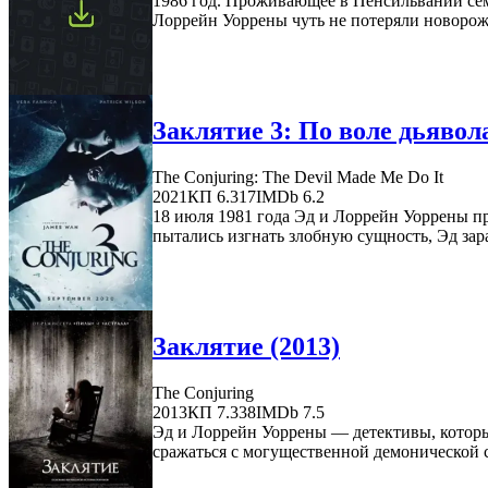
1986 год. Проживающее в Пенсильвании семе
Лоррейн Уоррены чуть не потеряли новорож
Заклятие 3: По воле дьявола
The Conjuring: The Devil Made Me Do It
2021
КП 6.317
IMDb 6.2
18 июля 1981 года Эд и Лоррейн Уоррены п
пытались изгнать злобную сущность, Эд зара
Заклятие (2013)
The Conjuring
2013
КП 7.338
IMDb 7.5
Эд и Лоррейн Уоррены — детективы, которы
сражаться с могущественной демонической с