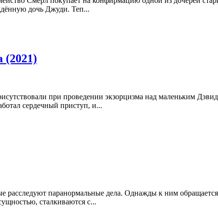
йство Смерл покупает на конфирмацию одной из дочерей старинно
дённую дочь Джуди. Теп...
 (2021)
рисутствовали при проведении экзорцизма над маленьким Дэвид
ботал сердечный приступ, и...
е расследуют паранормальные дела. Однажды к ним обращается 
ущностью, сталкиваются с...