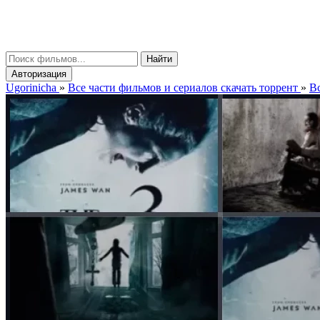
gorinicha
μ
Найти
Авторизация
Ugorinicha
»
Все части фильмов и сериалов скачать торрент
»
Вс