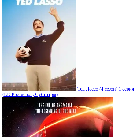
Тед Лассо
(4 сезон)
1 серия
(LE-Production, Субтитры)