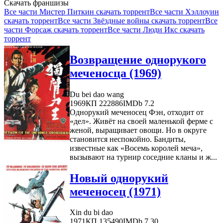
Скачать франшизы
Все части Мистер Питкин скачать торрент
Все части Хэллоуин
скачать торрент
Все части Звёздные войны скачать торрент
Все
части Форсаж скачать торрент
Все части Люди Икс скачать
торрент
Возвращение однорукого
меченосца (1969)
Du bei dao wang
1969
КП 222886
IMDb 7.2
Однорукий меченосец Фэн, отходит от
«дел». Живёт на своей маленькой ферме с
женой, выращивает овощи. Но в округе
становится неспокойно. Бандиты,
известные как «Восемь королей меча»,
вызывают на турнир соседние кланы и ж...
Новый однорукий
меченосец (1971)
Xin du bi dao
1971
КП 135490
IMDb 7.30