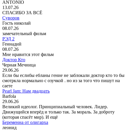
ANTONIO
13.07.26
СПАСИБО ЗА ВСЁ
Суворов
Гость николай
08.07.26
замечательный фильм
РЭД 2
Геннадий
08.07.26
Мне нравится этот фильм
Доктор Кто
Черная Мечница
29.06.26
Если бы еслибы ебланы гение не заблокали доктор кто то бы
смотркла нормально с озучкой . но из за того что пишут на
саете
Pearl Jam: Нам двадцать
Barfola
29.06.26
Великий идеолог. Принципиальный человек. Лидер.
Движущийся вперёд и только так. За мораль. За доброту
(которая спасёт мир). И ещё
Беременна от олигарха
леонид