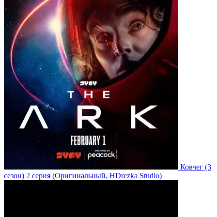
Ковчег
(3
сезон)
2 серия
(Оригинальный, HDrezka Studio)