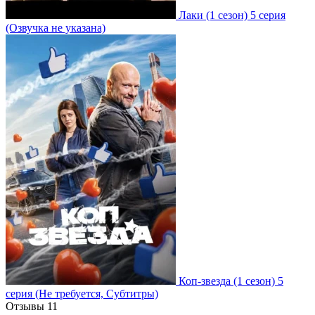
Лаки
(1 сезон)
5 серия
(Озвучка не указана)
Коп-звезда
(1 сезон)
5
серия
(Не требуется, Субтитры)
Отзывы
11