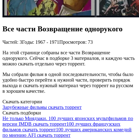
Все части Возвращение однорукого
Частей: 3
Годы: 1967 - 1971
Просмотров: 73
На этой странице собраны все части Возвращение
однорукого. Сейчас в подборке 3 материалов, и каждую часть
можно скачать отдельно через торрент.
Мы собрали фильм в одной последовательности, чтобы было
удобно быстро перейти к нужной части, проверить порядок
выхода и скачать нужный материал через торрент на русском
в хорошем качестве.
Скачать категории
Зарубежные фильмы скачать торрент
Скачать подборки
Не только Миядзаки. 100 лучших японских мультфильмов по
версии IMDB скачать торрент
100 лучших французских
фильмов скачать торрент
100 лучших американских комедий
по мнению AFI скачать торрент