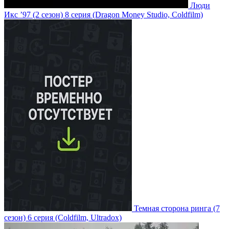
Люди
Икс ’97
(2 сезон)
8 серия
(Dragon Money Studio, Coldfilm)
Темная сторона ринга
(7
сезон)
6 серия
(Coldfilm, Ultradox)