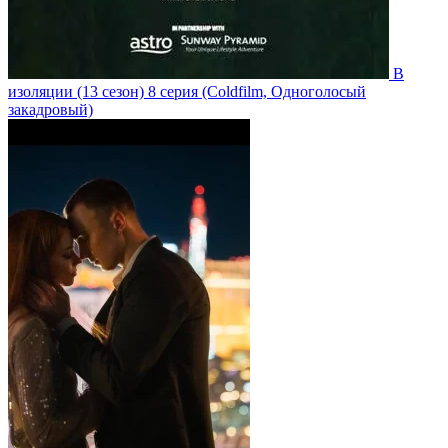
В
изоляции
(13 сезон)
8 серия
(Coldfilm, Одноголосый
закадровый)