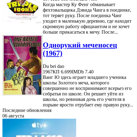
Когда мастер Ку Фенг обманывает
фехтовальщика Дэвида Чанга в поединке,
тот теряет руку. После поединка Чанг
уходит в маленькую деревню, где находит
скромную работу официантом и не хочет
больше прикасаться к мечу. После...
Однорукий меченосец
(1967)
Du bei dao
1967
КП 6.699
IMDb 7.40
Ванг Ю здесь играет младшего ученика
школы Золотого меча, которого
совершенно не воспринимают всерьез его
собратья по школе. Он решает уйти из
школы, но ревнивая дочь его учителя в
порыве ярости отрубает ему правую руку...
Последние обновления
06 августа