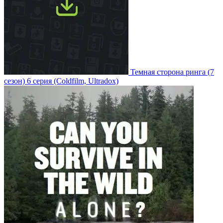
Темная сторона ринга
(7
сезон)
6 серия
(Coldfilm, Ultradox)