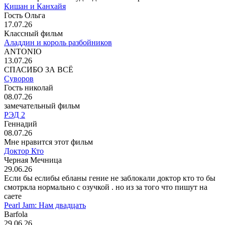
Кишан и Канхайя
Гость Ольга
17.07.26
Классный фильм
Аладдин и король разбойников
ANTONIO
13.07.26
СПАСИБО ЗА ВСЁ
Суворов
Гость николай
08.07.26
замечательный фильм
РЭД 2
Геннадий
08.07.26
Мне нравится этот фильм
Доктор Кто
Черная Мечница
29.06.26
Если бы еслибы ебланы гение не заблокали доктор кто то бы
смотркла нормально с озучкой . но из за того что пишут на
саете
Pearl Jam: Нам двадцать
Barfola
29.06.26