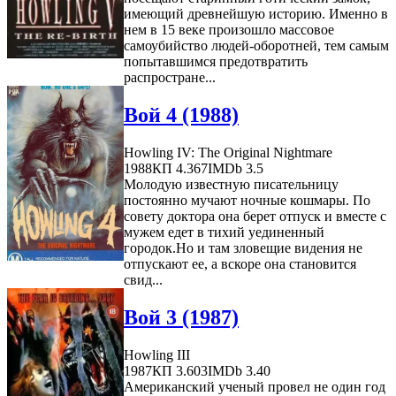
имеющий древнейшую историю. Именно в
нем в 15 веке произошло массовое
самоубийство людей-оборотней, тем самым
попытавшимся предотвратить
распростране...
Вой 4 (1988)
Howling IV: The Original Nightmare
1988
КП 4.367
IMDb 3.5
Молодую известную писательницу
постоянно мучают ночные кошмары. По
совету доктора она берет отпуск и вместе с
мужем едет в тихий уединенный
городок.Но и там зловещие видения не
отпускают ее, а вскоре она становится
свид...
Вой 3 (1987)
Howling III
1987
КП 3.603
IMDb 3.40
Американский ученый провел не один год