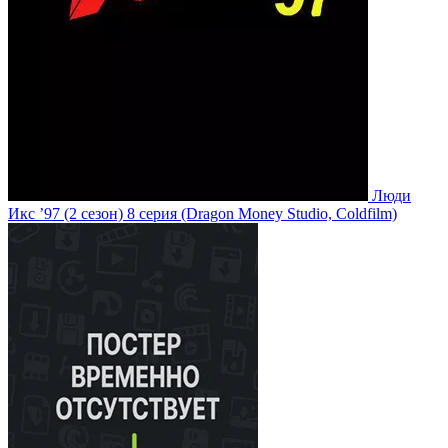
Люди
Икс ’97
(2 сезон)
8 серия
(Dragon Money Studio, Coldfilm)