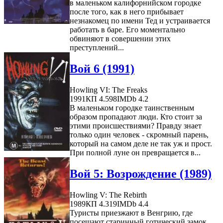
в маленьком калифорнийском городке
после того, как в него прибывает
незнакомец по имени Тед и устраивается
работать в баре. Его моментально
обвиняют в совершении этих
преступлений...
Вой 6 (1991)
Howling VI: The Freaks
1991
КП 4.598
IMDb 4.2
В маленьком городке таинственным
образом пропадают люди. Кто стоит за
этими происшествиями? Правду знает
только один человек - скромный парень,
который на самом деле не так уж и прост.
При полной луне он превращается в...
Вой 5: Возрождение (1989)
Howling V: The Rebirth
1989
КП 4.319
IMDb 4.4
Туристы приезжают в Венгрию, где
посещают старинный готический замок,