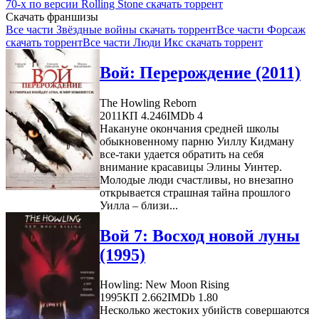
70-х по версии Rolling Stone скачать торрент
Скачать франшизы
Все части Звёздные войны скачать торрент
Все части Форсаж
скачать торрент
Все части Люди Икс скачать торрент
Вой: Перерождение (2011)
The Howling Reborn
2011
КП 4.246
IMDb 4
Накануне окончания средней школы
обыкновенному парню Уиллу Кидману
все-таки удается обратить на себя
внимание красавицы Элины Уинтер.
Молодые люди счастливы, но внезапно
открывается страшная тайна прошлого
Уилла – близи...
Вой 7: Восход новой луны
(1995)
Howling: New Moon Rising
1995
КП 2.662
IMDb 1.80
Несколько жестоких убийств совершаются