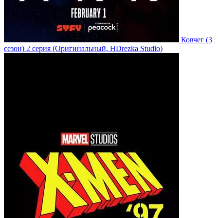
Ковчег
(3
сезон)
2 серия
(Оригинальный, HDrezka Studio)