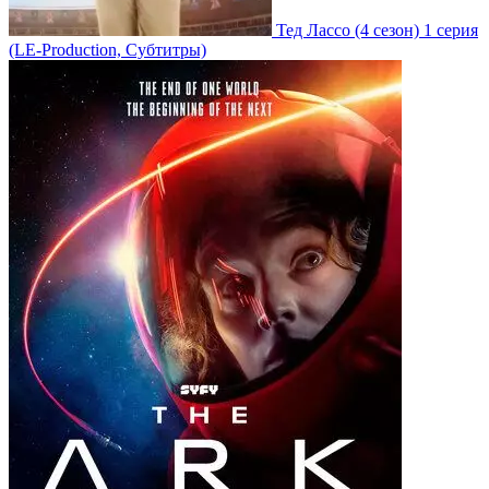
Тед Лассо
(4 сезон)
1 серия
(LE-Production, Субтитры)