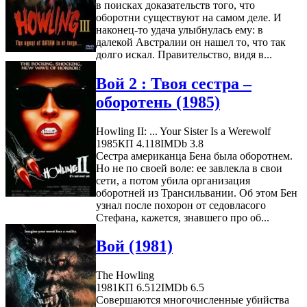
в поисках доказательств того, что
оборотни существуют на самом деле. И
наконец-то удача улыбнулась ему: в
далекой Австралии он нашел то, что так
долго искал. Правительство, видя в...
Вой 2 : Твоя сестра –
оборотень (1985)
Howling II: ... Your Sister Is a Werewolf
1985
КП 4.118
IMDb 3.8
Сестра американца Бена была оборотнем.
Но не по своей воле: ее завлекла в свои
сети, а потом убила организация
оборотней из Трансильвании. Об этом Бен
узнал после похорон от седовласого
Стефана, кажется, знавшего про об...
Вой (1981)
The Howling
1981
КП 6.512
IMDb 6.5
Совершаются многочисленные убийства