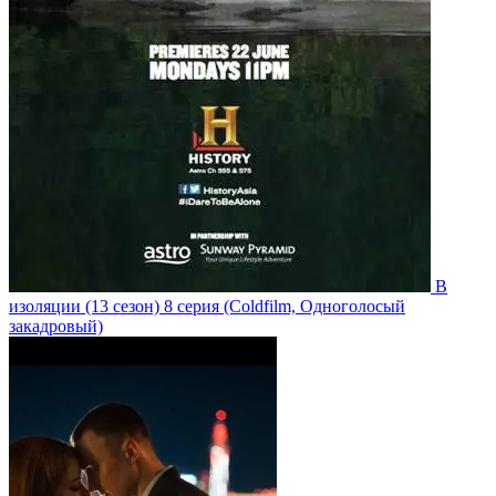
В
изоляции
(13 сезон)
8 серия
(Coldfilm, Одноголосый
закадровый)