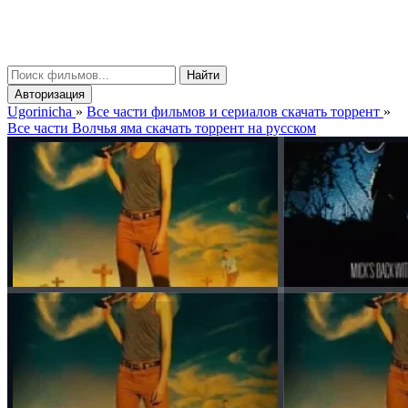
gorinicha
μ
Найти
Авторизация
Ugorinicha
»
Все части фильмов и сериалов скачать торрент
»
Все части Волчья яма скачать торрент на русском