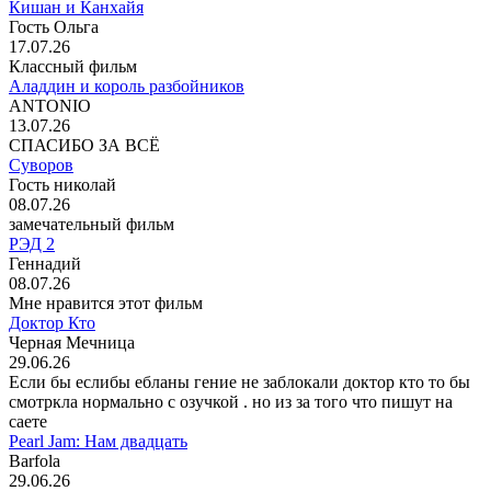
Кишан и Канхайя
Гость Ольга
17.07.26
Классный фильм
Аладдин и король разбойников
ANTONIO
13.07.26
СПАСИБО ЗА ВСЁ
Суворов
Гость николай
08.07.26
замечательный фильм
РЭД 2
Геннадий
08.07.26
Мне нравится этот фильм
Доктор Кто
Черная Мечница
29.06.26
Если бы еслибы ебланы гение не заблокали доктор кто то бы
смотркла нормально с озучкой . но из за того что пишут на
саете
Pearl Jam: Нам двадцать
Barfola
29.06.26