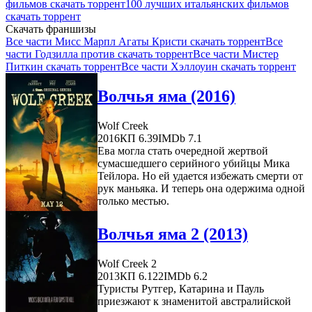
фильмов скачать торрент
100 лучших итальянских фильмов
скачать торрент
Скачать франшизы
Все части Мисс Марпл Агаты Кристи скачать торрент
Все
части Годзилла против скачать торрент
Все части Мистер
Питкин скачать торрент
Все части Хэллоуин скачать торрент
Волчья яма (2016)
Wolf Creek
2016
КП 6.39
IMDb 7.1
Ева могла стать очередной жертвой
сумасшедшего серийного убийцы Мика
Тейлора. Но ей удается избежать смерти от
рук маньяка. И теперь она одержима одной
только местью.
Волчья яма 2 (2013)
Wolf Creek 2
2013
КП 6.122
IMDb 6.2
Туристы Рутгер, Катарина и Пауль
приезжают к знаменитой австралийской