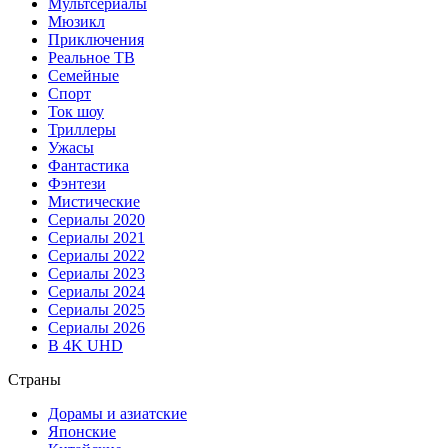
Мультсериалы
Мюзикл
Приключения
Реальное ТВ
Семейные
Спорт
Ток шоу
Триллеры
Ужасы
Фантастика
Фэнтези
Мистические
Сериалы 2020
Сериалы 2021
Сериалы 2022
Сериалы 2023
Сериалы 2024
Сериалы 2025
Сериалы 2026
В 4K UHD
Страны
Дорамы и азиатские
Японские