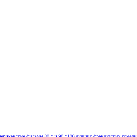
ериканские фильмы 80-х и 90-х
100 лучших французских комед