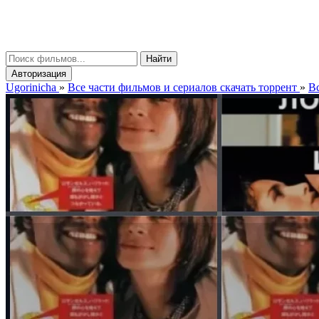
gorinicha
μ
Найти
Авторизация
Ugorinicha
»
Все части фильмов и сериалов скачать торрент
»
Вс