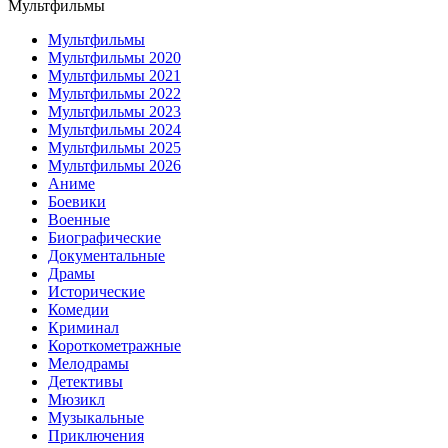
Мультфильмы
Мультфильмы
Мультфильмы 2020
Мультфильмы 2021
Мультфильмы 2022
Мультфильмы 2023
Мультфильмы 2024
Мультфильмы 2025
Мультфильмы 2026
Аниме
Боевики
Военные
Биографические
Документальные
Драмы
Исторические
Комедии
Криминал
Короткометражные
Мелодрамы
Детективы
Мюзикл
Музыкальные
Приключения