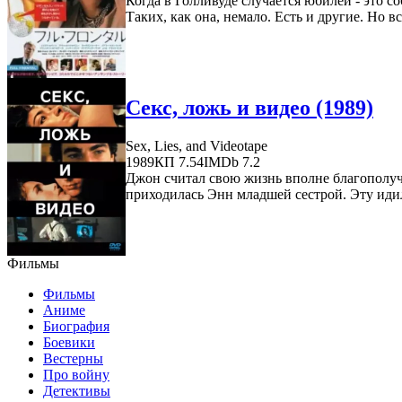
Когда в Голливуде случается юбилей - это 
Таких, как она, немало. Есть и другие. Но вс
Секс, ложь и видео (1989)
Sex, Lies, and Videotape
1989
КП 7.54
IMDb 7.2
Джон считал свою жизнь вполне благополуч
приходилась Энн младшей сестрой. Эту идил
Фильмы
Фильмы
Аниме
Биография
Боевики
Вестерны
Про войну
Детективы