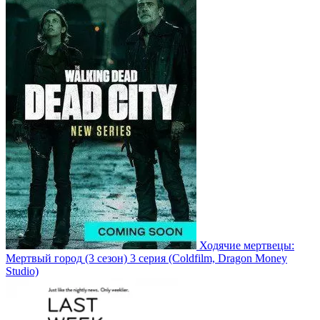
Ходячие мертвецы:
Мертвый город
(3 сезон)
3 серия
(Coldfilm, Dragon Money
Studio)