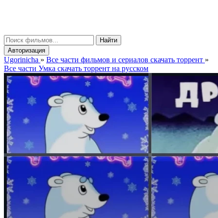
gorinicha
μ
Найти
Авторизация
Ugorinicha
»
Все части фильмов и сериалов скачать торрент
»
Все части Умка скачать торрент на русском