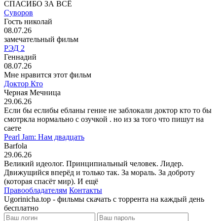
СПАСИБО ЗА ВСЁ
Суворов
Гость николай
08.07.26
замечательный фильм
РЭД 2
Геннадий
08.07.26
Мне нравится этот фильм
Доктор Кто
Черная Мечница
29.06.26
Если бы еслибы ебланы гение не заблокали доктор кто то бы
смотркла нормально с озучкой . но из за того что пишут на
саете
Pearl Jam: Нам двадцать
Barfola
29.06.26
Великий идеолог. Принципиальный человек. Лидер.
Движущийся вперёд и только так. За мораль. За доброту
(которая спасёт мир). И ещё
Правообладателям
Контакты
Ugorinicha.top - фильмы скачать с торрента на каждый день
бесплатно