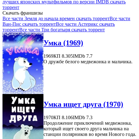
лучших японских мультфильмов по версии IMDB скачать
торрент
Скачать франшизы
Все части Земля до начала времен скачать торрент
Все части
Ван-Пис скачать торрент
Все части Астерикс скачать
торрент
Все части Три богатыря скачать торрент
Умка (1969)
1969
КП 8.305
IMDb 7.7
О дружбе белого медвежонка и мальчика.
Умка ищет друга (1970)
1970
КП 8.106
IMDb 7.3
Продолжение приключений медвежонка,
который ищет своего друга мальчика на
станции полярников во время Нового года.