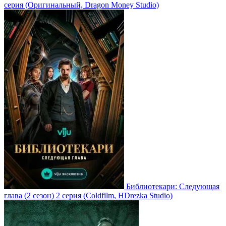
серия
(Оригинальный, Dragon Money Studio)
Библиотекари: Следующая
глава
(2 сезон)
2 серия
(Coldfilm, HDrezka Studio)