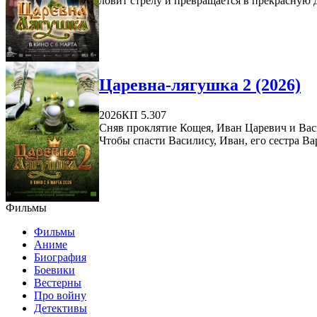
ловит стрелу и превращается в прекрасную д
Царевна-лягушка 2 (2026)
2026
КП 5.307
Сняв проклятие Кощея, Иван Царевич и Васи
Чтобы спасти Василису, Иван, его сестра Варя
Фильмы
Фильмы
Аниме
Биография
Боевики
Вестерны
Про войну
Детективы