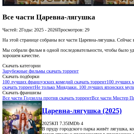
Все части Царевна-лягушка
Частей: 2
Годы: 2025 - 2026
Просмотров: 29
На этой странице собраны все части Царевна-лягушка. Сейчас в
Мы собрали фильм в одной последовательности, чтобы было удо
хорошем качестве.
Скачать категории
Зарубежные фильмы скачать торрент
Скачать подборки
100 лучших французских комедий скачать торрент
100 лучших м
скачать торрент
Не только Миядзаки. 100 лучших японских мул
Скачать франшизы
Все части Годзилла против скачать торрент
Все части Мистер П
Царевна-лягушка (2025)
2025
КП 7.35
IMDb 4
В пруду городского парка живёт лягушка, к