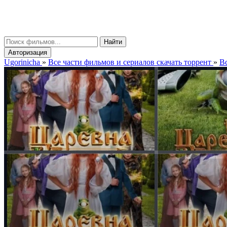
gorinicha
μ
Найти
Авторизация
Ugorinicha
»
Все части фильмов и сериалов скачать торрент
»
Вс