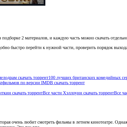
 подборке 2 материалов, и каждую часть можно скачать отдельно
бно быстро перейти к нужной части, проверить порядок выхода 
елодрам скачать торрент
100 лучших британских комедийных сер
ьтфильмов по версии IMDB скачать торрент
иткин скачать торрент
Все части Хэллоуин скачать торрент
Все ча
оторая очень любит смотреть фильмы в летнем кинотеатре. Однаж