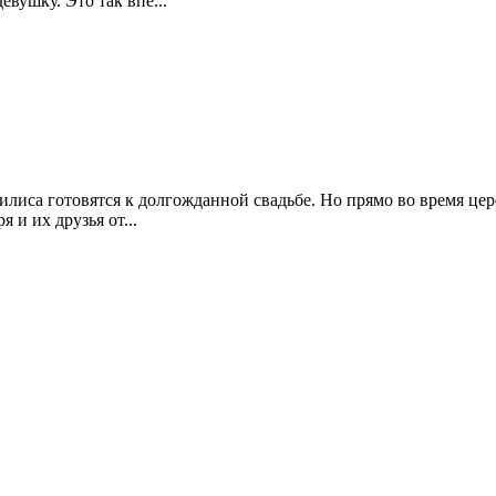
евушку. Это так впе...
лиса готовятся к долгожданной свадьбе. Но прямо во время цер
 и их друзья от...