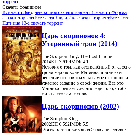
торрент
Скачать франшизы
Все части Звёздные войны скачать торрент
Все части Форсаж
скачать торрент
Все части Люди Икс скачать торрент
Все части
Пятница 13-е скачать торрент
Царь скорпионов 4:
Утерянный трон (2014)
The Scorpion King: The Lost Throne
2014
КП 3.919
IMDb 4.1
История о том, как отстранённый от своего
трона король-воин Матайюс принимает
решение отправиться на самое страшное и
ужасное задание в своей жизни. Все это
Матайюс решает сделать ради того, чтобы
мир на его земле снова...
Царь скорпионов (2002)
The Scorpion King
2002
КП 6.592
IMDb 5.5
Эта история произошла 5 тыс. лет назад в