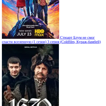
Стюарт Блум не смог
спасти вселенную
(1 сезон)
3 серия
(Coldfilm, Кураж-бамбей)