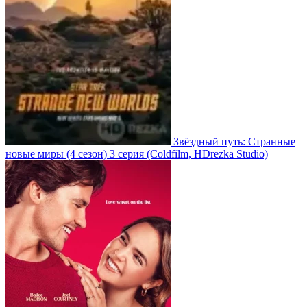
Звёздный путь: Странные
новые миры
(4 сезон)
3 серия
(Coldfilm, HDrezka Studio)