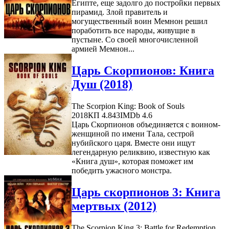
Египте, еще задолго до постройки первых
пирамид. Злой правитель и
могущественный воин Мемнон решил
поработить все народы, живущие в
пустыне. Со своей многочисленной
армией Мемнон...
Царь Скорпионов: Книга
Душ (2018)
The Scorpion King: Book of Souls
2018
КП 4.843
IMDb 4.6
Царь Скорпионов объединяется с воином-
женщиной по имени Тала, сестрой
нубийского царя. Вместе они ищут
легендарную реликвию, известную как
«Книга душ», которая поможет им
победить ужасного монстра.
Царь скорпионов 3: Книга
мертвых (2012)
The Scorpion King 3: Battle for Redemption