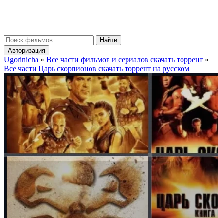
gorinicha
μ
Найти
Авторизация
Ugorinicha
»
Все части фильмов и сериалов скачать торрент
»
Все части Царь скорпионов скачать торрент на русском