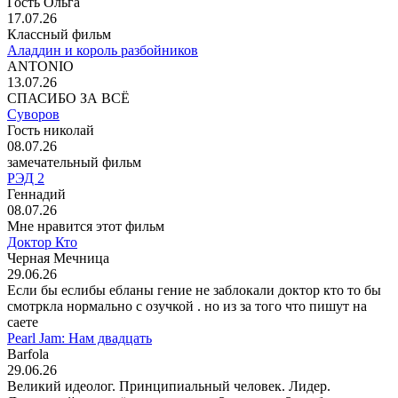
Гость Ольга
17.07.26
Классный фильм
Аладдин и король разбойников
ANTONIO
13.07.26
СПАСИБО ЗА ВСЁ
Суворов
Гость николай
08.07.26
замечательный фильм
РЭД 2
Геннадий
08.07.26
Мне нравится этот фильм
Доктор Кто
Черная Мечница
29.06.26
Если бы еслибы ебланы гение не заблокали доктор кто то бы
смотркла нормально с озучкой . но из за того что пишут на
саете
Pearl Jam: Нам двадцать
Barfola
29.06.26
Великий идеолог. Принципиальный человек. Лидер.