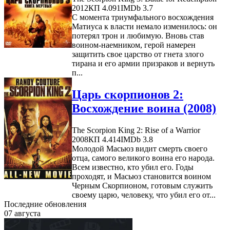
2012
КП 4.091
IMDb 3.7
С момента триумфального восхождения
Матиуса к власти немало изменилось: он
потерял трон и любимую. Вновь став
воином-наемником, герой намерен
защитить свое царство от гнета злого
тирана и его армии призраков и вернуть
п...
Царь скорпионов 2:
Восхождение воина (2008)
The Scorpion King 2: Rise of a Warrior
2008
КП 4.414
IMDb 3.8
Молодой Масьюз видит смерть своего
отца, самого великого воина его народа.
Всем известно, кто убил его. Годы
проходят, и Масьюз становится воином
Черным Скорпионом, готовым служить
своему царю, человеку, что убил его от...
Последние обновления
07 августа