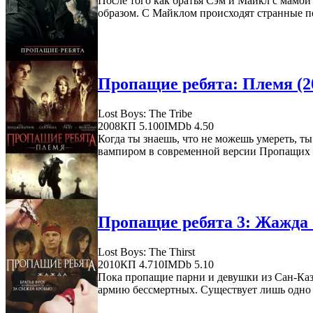
После того как братья Сэм и Майкл с мамой
образом. С Майклом происходят странные пе
Пропащие ребята: Племя (2
Lost Boys: The Tribe
2008
КП 5.100
IMDb 4.50
Когда ты знаешь, что не можешь умереть, ты
вампиром в современной версии Пропащих Р
Пропащие ребята 3: Жажда 
Lost Boys: The Thirst
2010
КП 4.710
IMDb 5.10
Пока пропащие парни и девушки из Сан-Каз
армию бессмертных. Существует лишь одно п