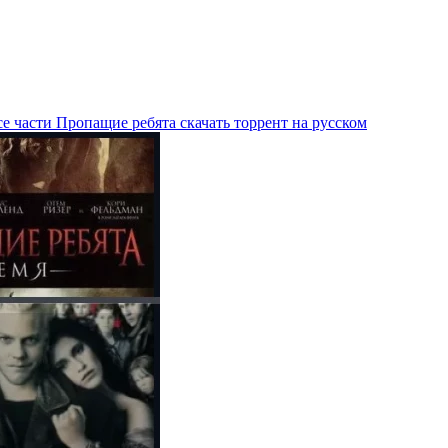
е части Пропащие ребята скачать торрент на русском