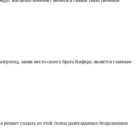
вокруг внезапно начинает меняться самым таинственным
зерленд, заняв место своего брата Кифера, является главным
 решает создать из этой толпы разнузданных бездельников