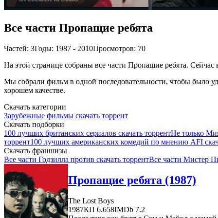
Все части Пропащие ребята
Частей: 3
Годы: 1987 - 2010
Просмотров: 70
На этой странице собраны все части Пропащие ребята. Сейчас в
Мы собрали фильм в одной последовательности, чтобы было удо
хорошем качестве.
Скачать категории
Зарубежные фильмы скачать торрент
Скачать подборки
100 лучших британских сериалов скачать торрент
Не только Ми
торрент
100 лучших американских комедий по мнению AFI скач
Скачать франшизы
Все части Годзилла против скачать торрент
Все части Мистер П
Пропащие ребята (1987)
The Lost Boys
1987
КП 6.658
IMDb 7.2