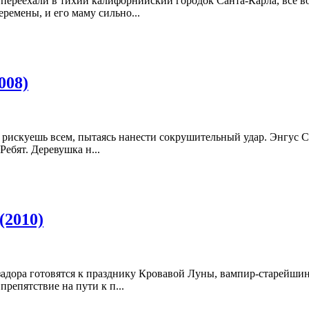
 переехали в тихий калифорнийский городок Санта-Карла, всё 
ремены, и его маму сильно...
008)
 рискуешь всем, пытаясь нанести сокрушительный удар. Энгус Са
ебят. Деревушка н...
(2010)
адора готовятся к празднику Кровавой Луны, вампир-старейшина
репятствие на пути к п...