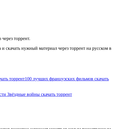
 через торрент.
и скачать нужный материал через торрент на русском в
чать торрент
100 лучших французских фильмов скачать
сти Звёздные войны скачать торрент