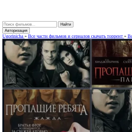
gorinicha
μ
Найти
Авторизация
Ugorinicha
»
Все части фильмов и сериалов скачать торрент
»
Вс