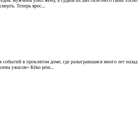
гедия: мужчина убил жену, а судьба их шестилетнего сына Тосио
мерть. Теперь ярос...
 событий в проклятом доме, где разыгравшаяся много лет назад
лева ужасов» Кёко реш...