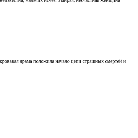
 неизвестна, мальчик исчез. Умирая, несчастная женщина
 кровавая драма положила начало цепи страшных смертей и