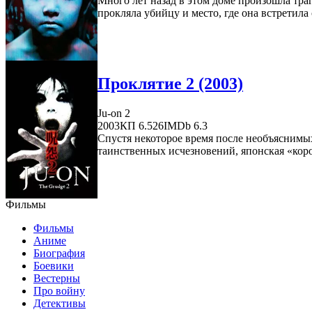
Много лет назад в этом доме произошла тра
прокляла убийцу и место, где она встретила с
Проклятие 2 (2003)
Ju-on 2
2003
КП 6.526
IMDb 6.3
Спустя некоторое время после необъяснимых
таинственных исчезновений, японская «коро
Фильмы
Фильмы
Аниме
Биография
Боевики
Вестерны
Про войну
Детективы