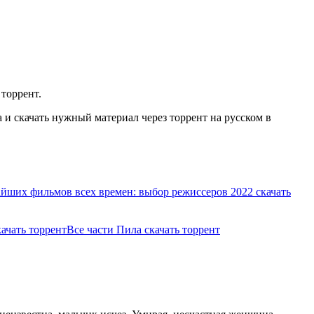
 торрент.
и скачать нужный материал через торрент на русском в
айших фильмов всех времен: выбор режиссеров 2022 скачать
качать торрент
Все части Пила скачать торрент