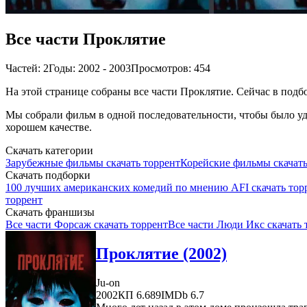
Все части Проклятие
Частей: 2
Годы: 2002 - 2003
Просмотров: 454
На этой странице собраны все части Проклятие. Сейчас в подбо
Мы собрали фильм в одной последовательности, чтобы было удо
хорошем качестве.
Скачать категории
Зарубежные фильмы скачать торрент
Корейские фильмы скачать
Скачать подборки
100 лучших американских комедий по мнению AFI скачать тор
торрент
Скачать франшизы
Все части Форсаж скачать торрент
Все части Люди Икс скачать 
Проклятие (2002)
Ju-on
2002
КП 6.689
IMDb 6.7